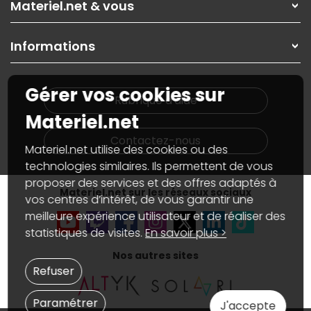
Materiel.net & vous
Paiement, livraison
Contactez-nous
Garanties
,
Pack Zen
On répare votre PC portable
SAV, demander un retour
Informations
On rachète votre carte graphique
Informations
PC sur mesure : Votre RDV personnalisé
Guides d'achats et tutoriels
Plan du site
Notre démarche écologique
Gérer vos cookies sur
Nos marques
Materiel.net recrute
Rubrique d'aide
Conditions générales de vente
Notre programme d'affiliation
Materiel.net
Marketplace
Partenariat & Sponsoring
Informations légales
Contactez-nous
Materiel.net utilise des cookies ou des
Données personnelles
et
cookies
Gérer vos cookies
technologies similaires. Ils permettent de vous
Accessibilité : non conforme
proposer des services et des offres adaptés à
Materiel.net sur les réseaux sociaux
vos centres d’intérêt, de vous garantir une
meilleure expérience utilisateur et de réaliser des
statistiques de visites.
En savoir plus >
Nos autres sites
Refuser
Paramétrer
J'accepte