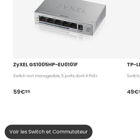
ZyXEL GS1005HP-EU0101F
TP-L
Switch non manageable, 5 ports dont 4 PoE+
Switch,
59€
49€
95
Voir les Switch et Commutateur