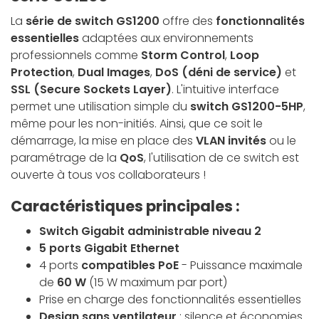
La
série de switch GS1200
offre des
fonctionnalités
essentielles
adaptées aux environnements
professionnels comme
Storm Control
,
Loop
Protection
,
Dual Images
,
DoS (déni de service)
et
SSL (Secure Sockets Layer)
. L'intuitive interface
permet une utilisation simple du
switch GS1200-5HP
,
même pour les non-initiés. Ainsi, que ce soit le
démarrage, la mise en place des
VLAN invités
ou le
paramétrage de la
QoS
, l'utilisation de ce switch est
ouverte à tous vos collaborateurs !
Caractéristiques principales :
Switch Gigabit administrable niveau 2
5 ports Gigabit Ethernet
4 ports
compatibles PoE
- Puissance maximale
de
60 W
(15 W maximum par port)
Prise en charge des fonctionnalités essentielles
Design sans ventilateur
: silence et économies