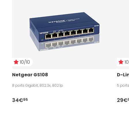
10/10
10
Netgear GS108
D-Li
8 ports Gigabit, 802.3x, 802.1p
5 ports
34€
29€
95