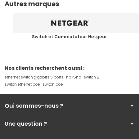
Autres marques
Switch et Commutateur Netgear
Nos clients recherchent aussi :
ethernet switch gigabits 5 ports
hp r5hp
switch 2
switch ethenet poe
switch poe
Qui sommes-nous ?
Qui sommes-nous ?
Une question ?
Nos services
Les magasins Materiel.net
Rubrique d'aide / FAQ
Nos solutions pour les pros