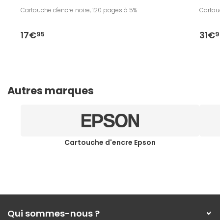
Cartouche d'encre noire, 120 pages à 5%
Cartou
17€
31€
95
9
Autres marques
Cartouche d'encre Epson
Qui sommes-nous ?