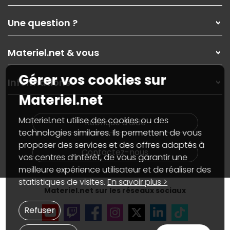
Qui sommes-nous ?
Une question ?
Nos services
Les magasins Materiel.net
Rubrique d'aide / FAQ
Nos solutions pour les pros
Materiel.net & vous
Paiement, livraison
Contactez-nous
Garanties
,
Pack Zen
On répare votre PC portable
Gérer vos cookies sur
SAV, demander un retour
Informations
On rachète votre carte graphique
Informations
Materiel.net
PC sur mesure : Votre RDV personnalisé
Guides d'achats et tutoriels
Plan du site
Notre démarche écologique
Nos marques
Materiel.net recrute
Materiel.net utilise des cookies ou des
Rubrique d'aide
Conditions générales de vente
Notre programme d'affiliation
technologies similaires. Ils permettent de vous
Marketplace
Partenariat & Sponsoring
proposer des services et des offres adaptés à
Informations légales
Contactez-nous
vos centres d’intérêt, de vous garantir une
Données personnelles
et
cookies
meilleure expérience utilisateur et de réaliser des
Gérer vos cookies
Accessibilité : non conforme
statistiques de visites.
En savoir plus >
Materiel.net sur les réseaux sociaux
Refuser