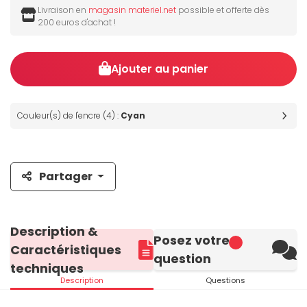
Livraison en
magasin materiel.net
possible et offerte dès
200 euros d'achat !
Ajouter au panier
Couleur(s) de l'encre (4) :
Cyan
Partager
Description &
Posez votre
Caractéristiques
question
techniques
Description
Questions