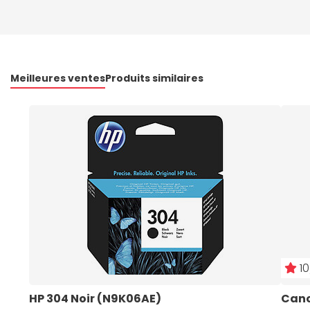
Meilleures ventes
Produits similaires
10
HP 304 Noir (N9K06AE)
Cano