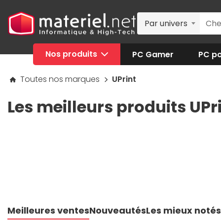
Par univers
Nos produits
PC Gamer
PC po
Toutes nos marques
UPrint
Les meilleurs produits UPr
Meilleures ventes
Nouveautés
Les mieux notés