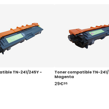
tible TN-241/245Y - 
B - Noir
tible TN-241/245Y - 
Toner compatible TN-241/
UPrint H.17A - Noir
Toner compatible TN-241/
Magenta
Magenta
29€
39€
29€
95
95
95