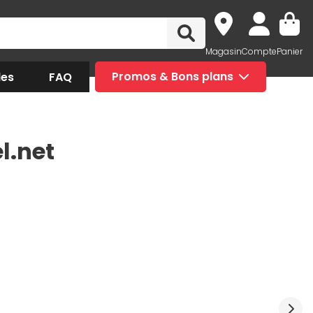
Magasin
Compte
Panier
des
FAQ
Promos & Bons plans
l.net