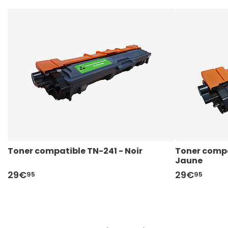
Toner compatible TN-241 - Noir
UPrint C.046HB - Noir
Toner compatible TN-241 - Noir
Toner compa
UPrint H.131X
Toner compa
Jaune
Jaune
29€
15€
29€
29€
39€
29€
74
95
95
95
25
95