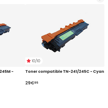
10/10
10/10
245M - 
245M - 
Toner compatible TN-241/245C - Cyan
UPrint CE401A - Cyan
Toner compatible TN-241/245C - Cyan
T
U
T
N
N
29€
40€
29€
2
4
2
95
95
94