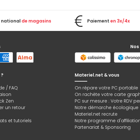
 national
de magasins
Paiement
en 3x/4x
s
Nos
 ?
Materiel.net & vous
de / FAQ
On répare votre PC portable
raison
On rachète votre carte grap
ck Zen
PC sur mesure : Votre RDV pe
r un retour
Notre démarche écologique
Materiel.net recrute
ts et tutoriels
Notre programme d'affiliatio
Partenariat & Sponsoring