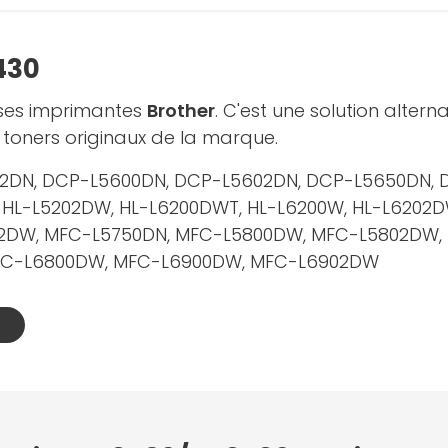
430
ses imprimantes
Brother
. C'est une solution altern
toners originaux de la marque.
02DN, DCP-L5600DN, DCP-L5602DN, DCP-L5650DN, 
, HL-L5202DW, HL-L6200DWT, HL-L6200W, HL-L6202
2DW, MFC-L5750DN, MFC-L5800DW, MFC-L5802DW,
FC-L6800DW, MFC-L6900DW, MFC-L6902DW