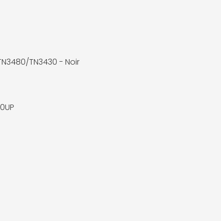
 TN3480/TN3430 - Noir
80UP