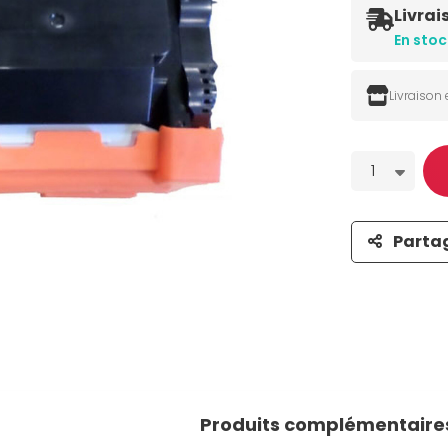
Livrai
En stoc
Livraison
Quantité
1
Parta
Produits complémentaire