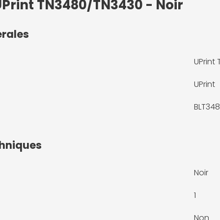
UPrint TN3480/TN3430 - Noir
érales
UPrint
UPrint
BLT34
chniques
Noir
1
Non