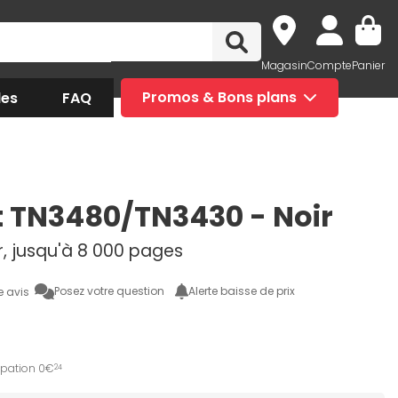
Magasin
Compte
Panier
des
FAQ
Promos & Bons plans
t TN3480/TN3430 - Noir
r, jusqu'à 8 000 pages
Posez votre question
Alerte baisse de prix
e avis
ipation 0€
24