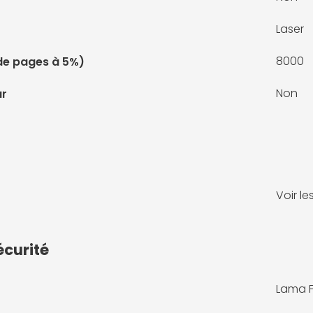
Laser
8000
de pages à 5%)
Non
ur
Voir l
écurité
Lama 