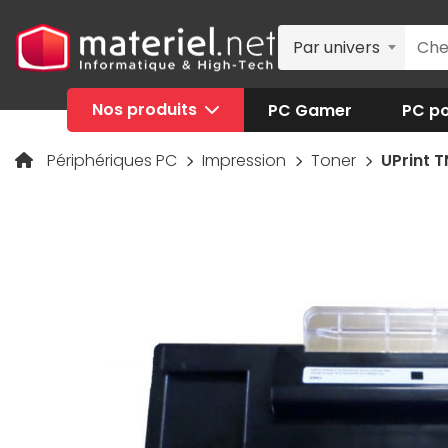
Par univers
Nos produits
PC Gamer
PC po
Périphériques PC
Impression
Toner
UPrint 