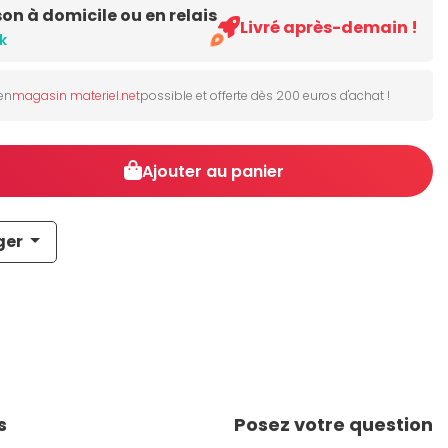
son à domicile ou en relais
Livré après-demain !
k
 en
magasin materiel.net
possible et offerte dès 200 euros d'achat !
Ajouter au panier
ger
s
Posez votre question