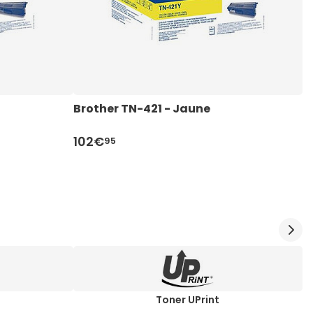
Brother TN-421 - Jaune
B
102€
7
95
Toner UPrint