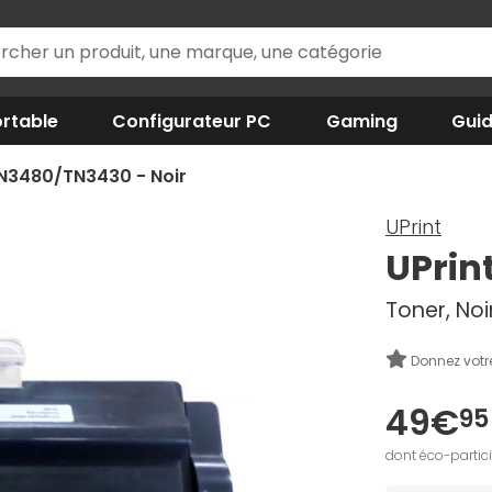
rtable
Configurateur PC
Gaming
Gui
TN3480/TN3430 - Noir
UPrint
UPrin
Toner, Noi
Donnez votr
49€
95
dont éco-partic