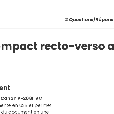
2
Questions/Répons
ompact recto-verso 
ent
 Canon P-208II
est
limente en USB et permet
es du document en une