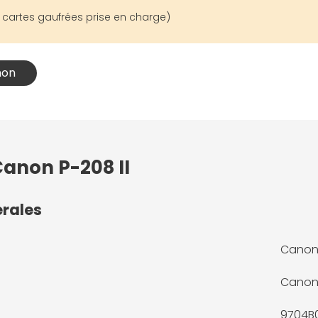
e cartes gaufrées prise en charge)
non
Canon P-208 II
érales
Canon 
Cano
9704B