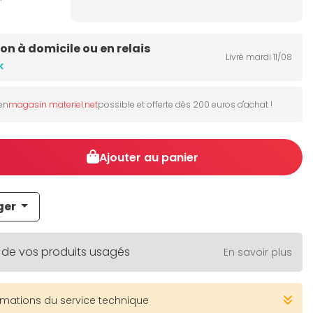
son à domicile ou en relais
Livré mardi 11/08
k
 en
magasin materiel.net
possible et offerte dès 200 euros d'achat !
Ajouter au panier
ger
 de vos produits usagés
En savoir plus
rmations du service technique