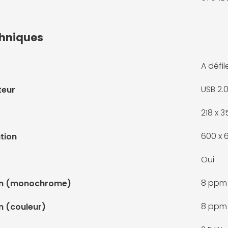
chniques
A défi
USB 2.
teur
218 x 
600 x 
tion
Oui
8 ppm
ion (monochrome)
8 ppm
n (couleur)