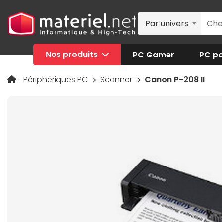
Par univers
Nos produits
PC Gamer
PC po
Périphériques PC
Scanner
Canon P-208 II