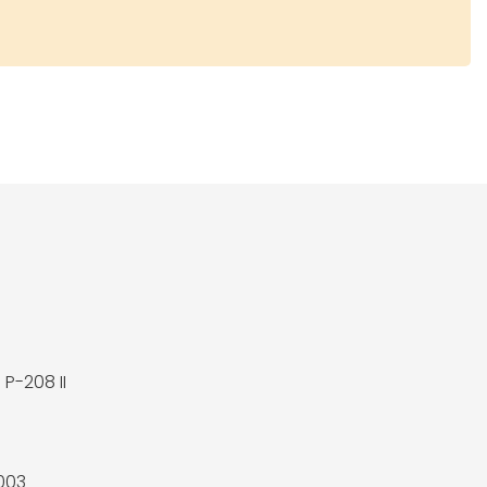
P-208 II
n
003