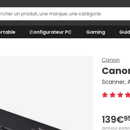
rtable
Configurateur PC
Gaming
Gui
Canon
Canon
Scanner, A
139€
9
dont éco-partic