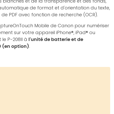
 blanches et de la transparence et des fonds,
 automatique de format et d'orientation du texte,
n de PDF avec fonction de recherche (OCR).
n CaptureOnTouch Mobile de Canon pour numériser
ment sur votre appareil iPhone®, iPad® ou
 le P-208II à
l'unité de batterie et de
0 (en option)
.