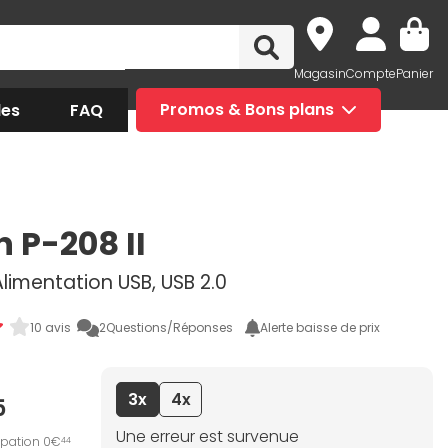
Magasin
Compte
Panier
des
FAQ
Promos & Bons plans
 P-208 II
limentation USB, USB 2.0
10 avis
2
Questions/Réponses
Alerte baisse de prix
3x
4x
5
Une erreur est survenue
ipation 0€
44