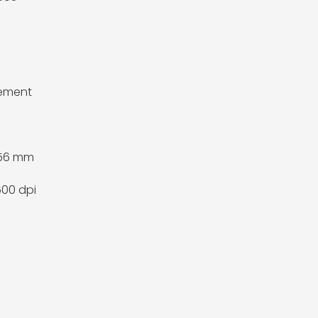
lement
0
356 mm
600 dpi