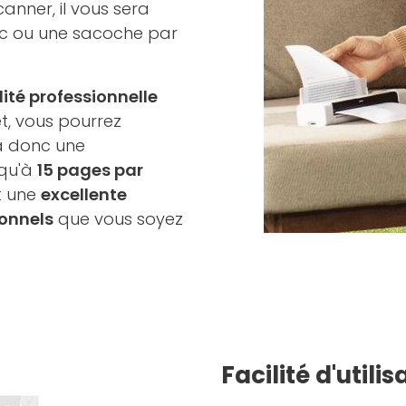
anner, il vous sera
c ou une sacoche par
ité professionnelle
t, vous pourrez
ira donc une
squ'à
15 pages par
t une
excellente
onnels
que vous soyez
Facilité d'utilis