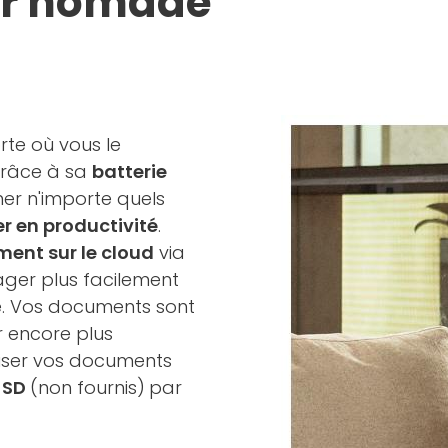
er nomade
rte où vous le
 grâce à sa
batterie
er n'importe quels
 en productivité
.
ment sur le cloud
via
tager plus facilement
. Vos documents sont
er encore plus
iser vos documents
 SD
(non fournis)
par