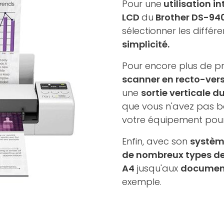
Pour une
utilisation in
LCD
du
Brother DS-9
sélectionner les différ
simplicité.
Pour encore plus de pra
scanner en recto-ver
une
sortie verticale d
que vous n'avez pas b
votre équipement pour
Enfin, avec son
systèm
de nombreux types d
A4
jusqu'aux
document
exemple.