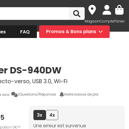
Magasin
Compte
Panier
des
FAQ
Promos & Bons plans
her DS-940DW
cto-verso, USB 3.0, Wi-Fi
2
Questions/Réponses
Alerte baisse de prix
e avis
3x
4x
95
Une erreur est survenue
ipation 0€
44