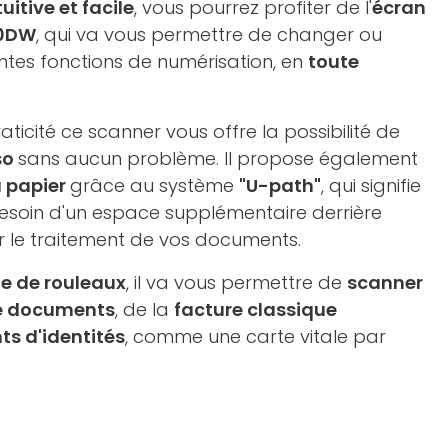
tuitive et facile
, vous pourrez profiter de l'
écran
40DW
, qui va vous permettre de changer ou
entes fonctions de numérisation, en
toute
ticité ce scanner vous offre la possibilité de
so
sans aucun problème. Il propose également
u papier
grâce au système
"U-path"
, qui signifie
esoin d'un espace supplémentaire derrière
 le traitement de vos documents.
e de rouleaux
, il va vous permettre de
scanner
e documents
, de la
facture classique
s d'identités
, comme une carte vitale par