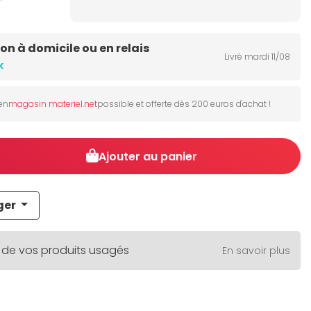
son à domicile ou en relais
Livré mardi 11/08
k
 en
magasin materiel.net
possible et offerte dès 200 euros d'achat !
Ajouter au panier
ger
 de vos produits usagés
En savoir plus