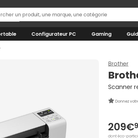
rtable
Configurateur PC
Gaming
Gui
W
Brother
Brot
Scanner re
Donnez votr
209€
dont éco-partic