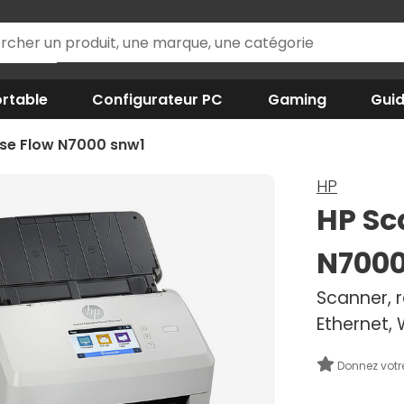
rtable
Configurateur PC
Gaming
Gui
ise Flow N7000 snw1
HP
HP Sc
N7000
Scanner, 
Ethernet, 
Donnez votr