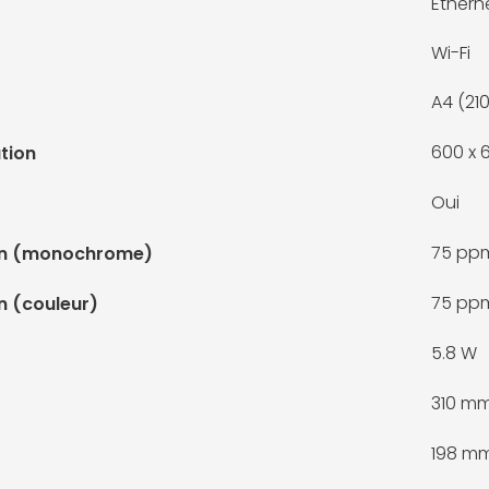
Ethern
Wi-Fi
A4 (21
600 x 
tion
Oui
75 pp
ion (monochrome)
75 pp
n (couleur)
5.8 W
310 m
198 m