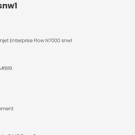
 snw1
njet Enterprise Flow N7000 snw1
A#B19
lement
0