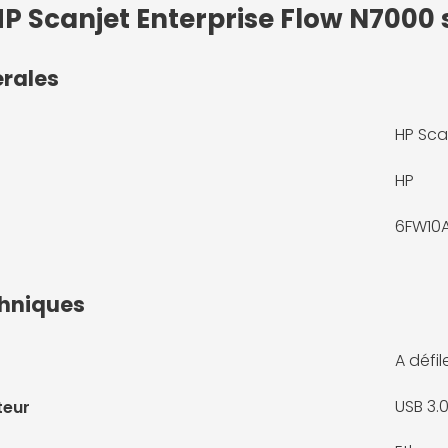
HP Scanjet Enterprise Flow N7000
érales
HP Sca
HP
6FW10
chniques
A défi
USB 3.
teur