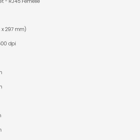
et - RJ45 Femelle
0 x 297 mm)
600 dpi
m
m
m
m