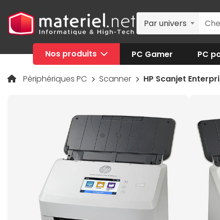
Par univers
Nos produits
PC Gamer
PC po
Périphériques PC
Scanner
HP Scanjet Enterpr