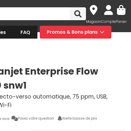
Magasin
Compte
Panier
des
FAQ
Promos & Bons plans
anjet Enterprise Flow
 snw1
recto-verso automatique, 75 ppm, USB,
Wi-Fi
Posez votre question
Alerte baisse de prix
e avis