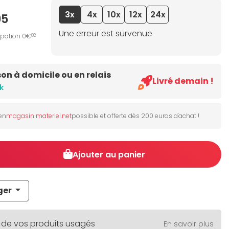
3x
4x
10x
12x
24x
95
Une erreur est survenue
ipation 0€
82
son à domicile ou en relais
Livré demain !
k
 en
magasin materiel.net
possible et offerte dès 200 euros d'achat !
Ajouter au panier
ger
 de vos produits usagés
En savoir plus