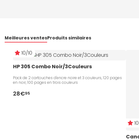
Meilleures ventes
Produits similaires
10/10
HP 305 Combo Noir/3Couleurs
Pack de 2 cartouches d'encre noire et 3 couleurs, 120 pages
en noir, 100 pages en trois couleurs
28€
95
10
Cano