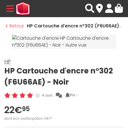
MENU
Retour
HP Cartouche d'encre n°302 (F6U66AE) - Noir
HP
HP Cartouche d'encre n°302
(F6U66AE) - Noir
Prix ↓
4 avis
22€
95
dont éco-participation 0€
02