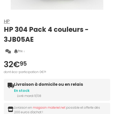
HP
HP 304 Pack 4 couleurs -
3JB05AE
Prix ↓
32€
95
dont éco-participation 0€
05
Livraison à domicile ou en relais
En stock
Livré mardi 11/08
Livraison en
magasin materiel.net
possible et offerte dès
200 euros d'achat !