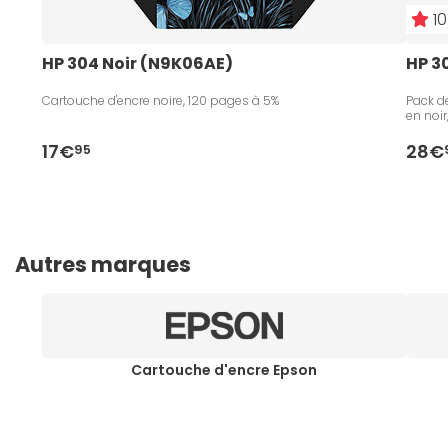
10
HP 304 Noir (N9K06AE)
HP 3
Cartouche d'encre noire, 120 pages à 5%
Pack de
en noir
17€
28€
95
Autres marques
Cartouche d'encre Epson