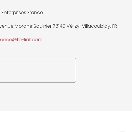
K Enterprises France
Avenue Morane Saulnier 78140 Vélizy-Villacoublay, FR
iance@tp-link.com