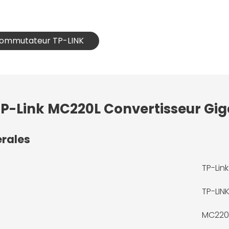
 Commutateur TP-LINK
TP-Link MC220L Convertisseur Gig
érales
TP-Lin
TP-LIN
MC220