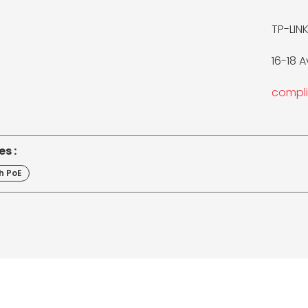
TP-LIN
16-18 
compl
s :
h PoE