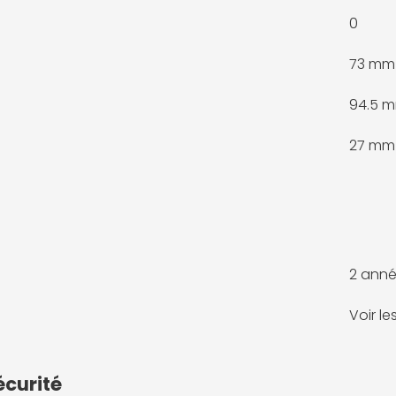
0
73 mm
94.5 
27 mm
2 anné
Voir l
écurité