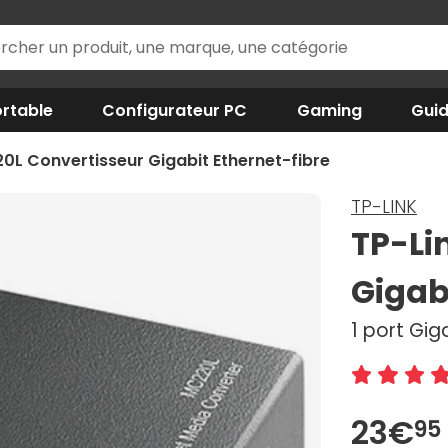
rtable
Configurateur PC
Gaming
Gui
0L Convertisseur Gigabit Ethernet-fibre
TP-LINK
TP-Li
Gigab
1 port Gig
23€
95