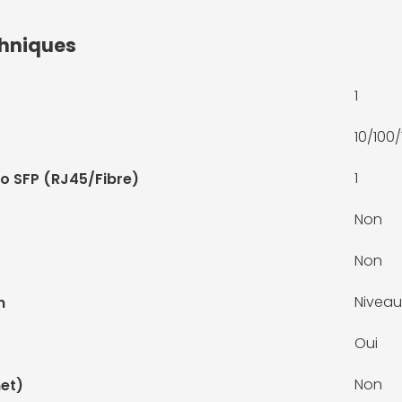
chniques
1
10/100
1
o SFP (RJ45/Fibre)
Non
Non
Niveau
n
Oui
Non
et)