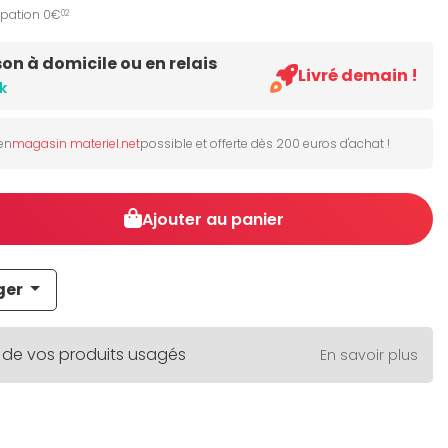
ipation 0€
02
son à domicile ou en relais
Livré demain !
k
 en
magasin materiel.net
possible et offerte dès 200 euros d'achat !
Ajouter au panier
ger
 de vos produits usagés
En savoir plus