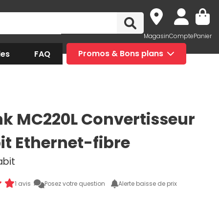
Magasin
Compte
Panier
des
FAQ
Promos & Bons plans
nk MC220L Convertisseur
it Ethernet-fibre
abit
1 avis
Posez votre question
Alerte baisse de prix