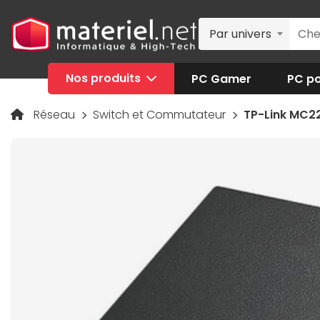
Par univers
Nos produits
PC Gamer
PC po
Réseau
Switch et Commutateur
TP-Link MC22