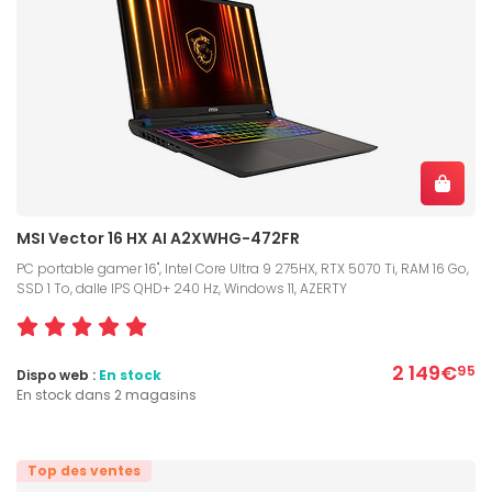
MSI Vector 16 HX AI A2XWHG-472FR
PC portable gamer 16", Intel Core Ultra 9 275HX, RTX 5070 Ti, RAM 16 Go,
SSD 1 To, dalle IPS QHD+ 240 Hz, Windows 11, AZERTY
2 149€
95
Dispo web :
En stock
En stock dans 2 magasins
Top des ventes