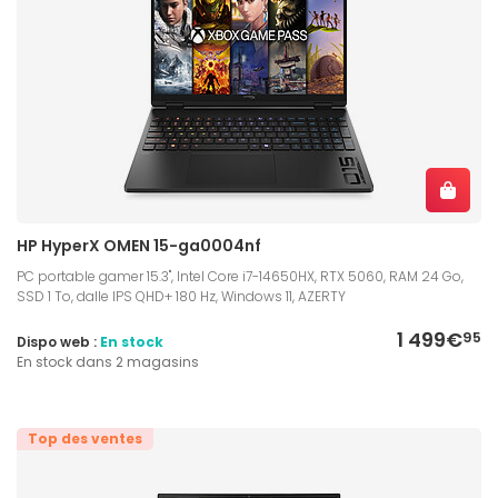
HP HyperX OMEN 15-ga0004nf
PC portable gamer 15.3", Intel Core i7-14650HX, RTX 5060, RAM 24 Go,
SSD 1 To, dalle IPS QHD+ 180 Hz, Windows 11, AZERTY
1 499€
95
Dispo web :
En stock
En stock dans 2 magasins
Top des ventes