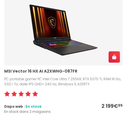
MSI Vector 16 HX AI A2XWHG-087FR
PC portable gamer 16", Intel Core Ultra 7 255HX, RTX 5070 Ti, RAM 16 Go,
SSD 1 To, dalle IPS QHD+ 240 Hz, Windows 11, AZERTY
2 199€
95
Dispo web :
En stock
En stock dans 2 magasins