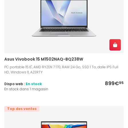
Asus Vivobook 15 M1502NAQ-BQ238W
PC portable 15.6", AMD RYZEN 7 170, RAM 24 Go, SSD 1 To, dalle IPS Full
HD, Windows 11, AZERTY
899€
95
Dispo web :
En stock
En stock dans 1 magasin
Top des ventes