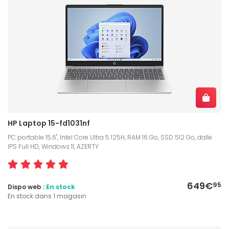
HP Laptop 15-fd1031nf
PC portable 15.6", Intel Core Ultra 5 125H, RAM 16 Go, SSD 512 Go, dalle
IPS Full HD, Windows 11, AZERTY
649€
95
Dispo web :
En stock
En stock dans 1 magasin