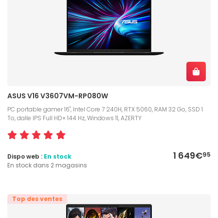
ASUS V16 V3607VM-RP080W
PC portable gamer 16", Intel Core 7 240H, RTX 5060, RAM 32 Go, SSD 1
To, dalle IPS Full HD+ 144 Hz, Windows 11, AZERTY
1 649€
95
Dispo web :
En stock
En stock dans 2 magasins
Top des ventes