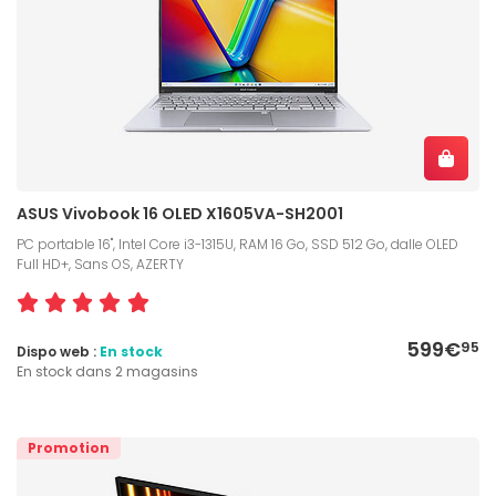
ASUS Vivobook 16 OLED X1605VA-SH2001
PC portable 16", Intel Core i3-1315U, RAM 16 Go, SSD 512 Go, dalle OLED
Full HD+, Sans OS, AZERTY
599€
95
Dispo web :
En stock
En stock dans 2 magasins
Promotion