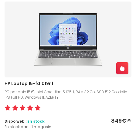
HP Laptop 15-fd1019nf
PC portable 15.6", Intel Core Ultra 5 125H, RAM 32 Go, SSD 512 Go, dalle
IPS Full HD, Windows 11, AZERTY
849€
95
Dispo web :
En stock
En stock dans 1 magasin