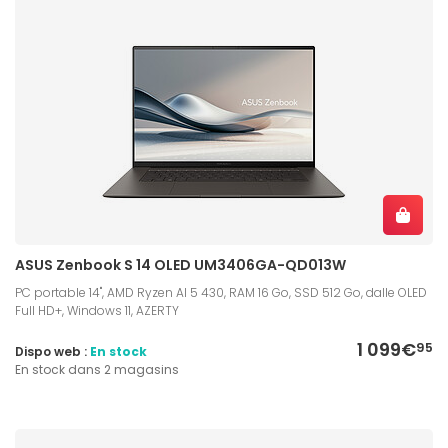
ASUS Zenbook S 14 OLED UM3406GA-QD013W
PC portable 14", AMD Ryzen AI 5 430, RAM 16 Go, SSD 512 Go, dalle OLED
Full HD+, Windows 11, AZERTY
1 099€
95
Dispo web :
En stock
En stock dans 2 magasins