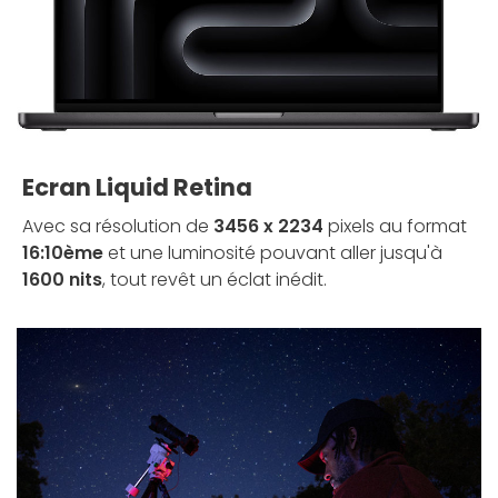
Ecran Liquid Retina
Avec sa résolution de
3456 x 2234
pixels au format
16:10ème
et une luminosité pouvant aller jusqu'à
1600 nits
, tout revêt un éclat inédit.