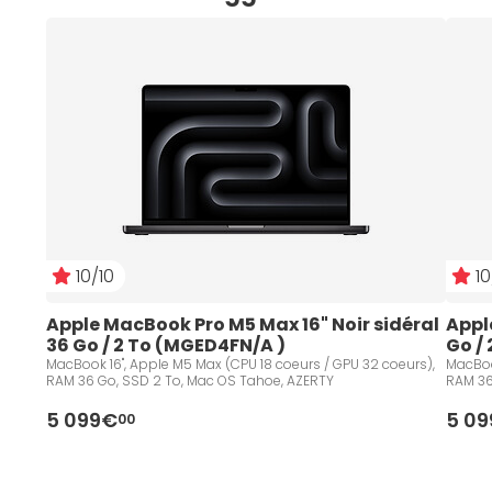
10/10
10
Apple MacBook Pro M5 Max 16" Noir sidéral 
Appl
36 Go / 2 To (MGED4FN/A )
Go /
MacBook 16", Apple M5 Max (CPU 18 coeurs / GPU 32 coeurs),
MacBoo
RAM 36 Go, SSD 2 To, Mac OS Tahoe, AZERTY
RAM 36
5 099€
5 0
00