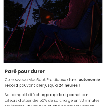
Paré pour durer
Ce nouveau MacBook Pro dipose d'une
autonomie
record
pouvant aller jusqu'à
24 heures
!.
Sa compatibilité charge rapide ui permet par
ailleurs d'atteindre 50% de sa charge en 30 minutes