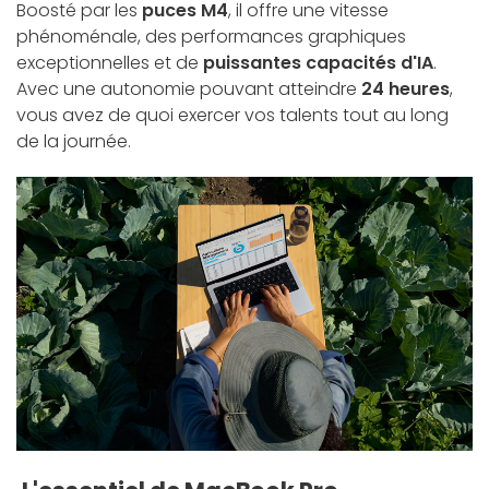
Boosté par les
puces M4
, il offre une vitesse
phénoménale, des performances graphiques
exceptionnelles et de
puissantes capacités d'IA
.
Avec une autonomie pouvant atteindre
24 heures
,
vous avez de quoi exercer vos talents tout au long
de la journée.