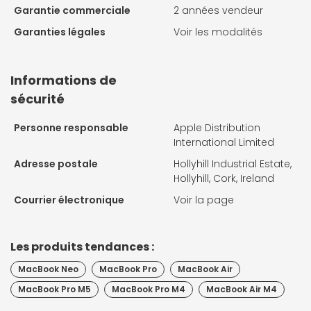
Garantie commerciale
2 années vendeur
Garanties légales
Voir les modalités
Informations de
sécurité
Personne responsable
Apple Distribution
International Limited
Adresse postale
Hollyhill Industrial Estate,
Hollyhill, Cork, Ireland
Courrier électronique
Voir la page
Les produits tendances :
MacBook Neo
MacBook Pro
MacBook Air
MacBook Pro M5
MacBook Pro M4
MacBook Air M4