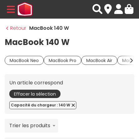
MENU
Retour
MacBook 140 W
MacBook 140 W
MacBook Neo
MacBook Pro
MacBook Air
MacBoo
Un article correspond
Effacer la sélection
Capacité du chargeur : 140 W
Trier les produits