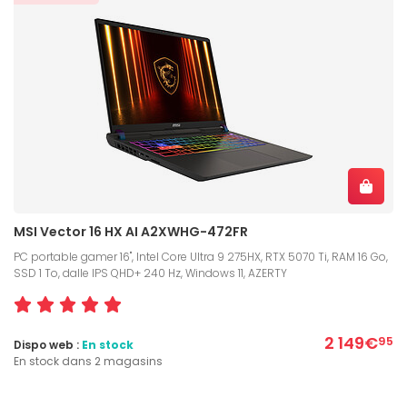
MSI Vector 16 HX AI A2XWHG-472FR
PC portable gamer 16", Intel Core Ultra 9 275HX, RTX 5070 Ti, RAM 16 Go,
SSD 1 To, dalle IPS QHD+ 240 Hz, Windows 11, AZERTY
2 149€
95
Dispo web :
En stock
En stock dans 2 magasins