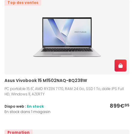
Top des ventes
Asus Vivobook 15 M1502NAQ-BQ238W
PC portable 15.6", AMD RYZEN 7 170, RAM 24 Go, SSD 1 To, dalle IPS Full
HD, Windows 11, AZERTY
899€
95
Dispo web :
En stock
En stock dans 1 magasin
Promotion