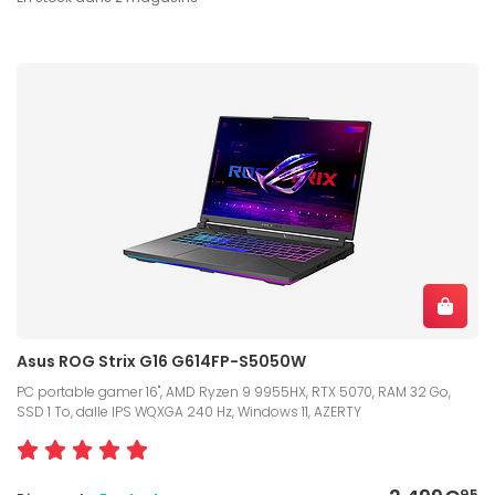
Asus ROG Strix G16 G614FP-S5050W
PC portable gamer 16", AMD Ryzen 9 9955HX, RTX 5070, RAM 32 Go,
SSD 1 To, dalle IPS WQXGA 240 Hz, Windows 11, AZERTY
95