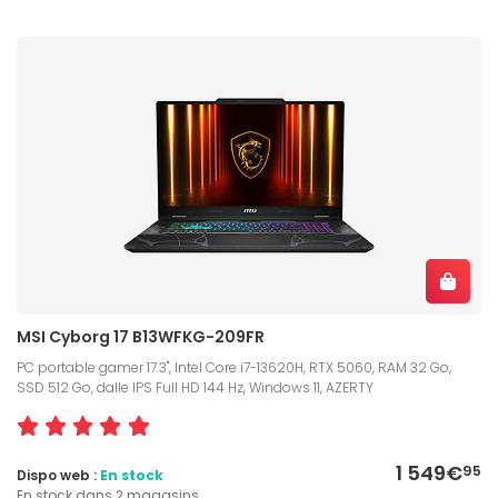
MSI Cyborg 17 B13WFKG-209FR
PC portable gamer 17.3", Intel Core i7-13620H, RTX 5060, RAM 32 Go,
SSD 512 Go, dalle IPS Full HD 144 Hz, Windows 11, AZERTY
1 549€
95
Dispo web :
En stock
En stock dans 2 magasins