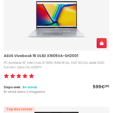
ASUS Vivobook 16 OLED X1605VA-SH2001
PC portable 16", Intel Core i3-1315U, RAM 16 Go, SSD 512 Go, dalle OLED
Full HD+, Sans OS, AZERTY
599€
95
Dispo web :
En stock
En stock dans 2 magasins
Top des ventes