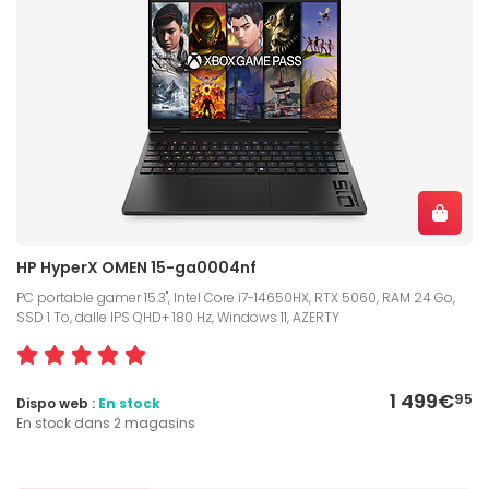
HP HyperX OMEN 15-ga0004nf
PC portable gamer 15.3", Intel Core i7-14650HX, RTX 5060, RAM 24 Go,
SSD 1 To, dalle IPS QHD+ 180 Hz, Windows 11, AZERTY
1 499€
95
Dispo web :
En stock
En stock dans 2 magasins