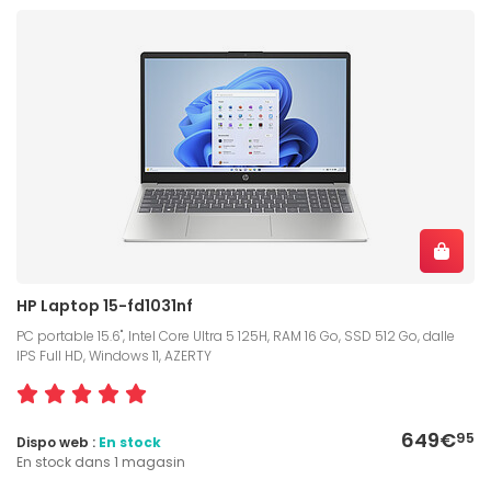
HP Laptop 15-fd1031nf
PC portable 15.6", Intel Core Ultra 5 125H, RAM 16 Go, SSD 512 Go, dalle
IPS Full HD, Windows 11, AZERTY
649€
95
Dispo web :
En stock
En stock dans 1 magasin