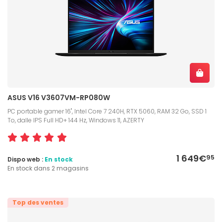
ASUS V16 V3607VM-RP080W
PC portable gamer 16", Intel Core 7 240H, RTX 5060, RAM 32 Go, SSD 1
To, dalle IPS Full HD+ 144 Hz, Windows 11, AZERTY
1 649€
95
Dispo web :
En stock
En stock dans 2 magasins
Top des ventes