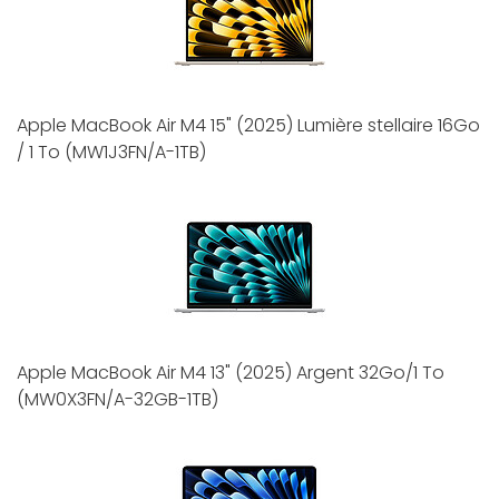
Apple MacBook Air M4 15" (2025) Lumière stellaire 16Go
/ 1 To (MW1J3FN/A-1TB)
Apple MacBook Air M4 13" (2025) Argent 32Go/1 To
(MW0X3FN/A-32GB-1TB)