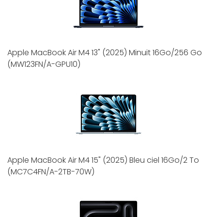
Apple MacBook Air M4 13" (2025) Minuit 16Go/256 Go
(MW123FN/A-GPU10)
Apple MacBook Air M4 15" (2025) Bleu ciel 16Go/2 To
(MC7C4FN/A-2TB-70W)