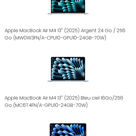
Apple MacBook Air M4 13" (2025) Argent 24 Go / 256
Go (MW0W3FN/A-CPU10-GPU10-24GB-70W)
Apple MacBook Air M4 13" (2025) Bleu ciel 16Go/256
Go (MC6T4FN/A-GPU10-24GB-70W)