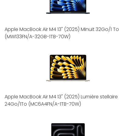
Apple MacBook Air M4 13" (2025) Minuit 32Go/1 To
(MW133FN/A-32GB-1TB-70W)
Apple MacBook Air M4 13" (2025) Lumière stellaire
24Go/1To (MC6A4FN/A-1TB-70W)