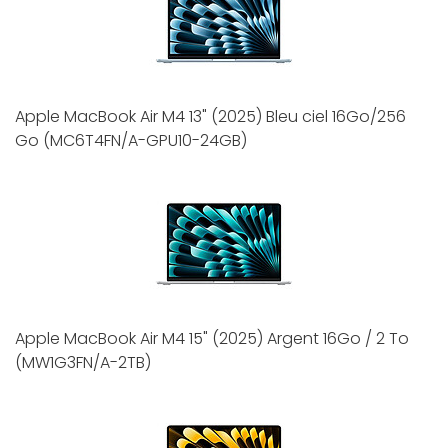
Apple MacBook Air M4 13" (2025) Bleu ciel 16Go/256
Go (MC6T4FN/A-GPU10-24GB)
Apple MacBook Air M4 15" (2025) Argent 16Go / 2 To
(MW1G3FN/A-2TB)