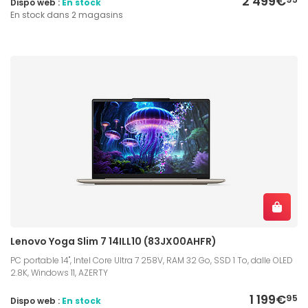
2 499€
Dispo web :
En stock
En stock dans 2 magasins
Lenovo Yoga Slim 7 14ILL10 (83JX00AHFR)
PC portable 14", Intel Core Ultra 7 258V, RAM 32 Go, SSD 1 To, dalle OLED
2.8K, Windows 11, AZERTY
1 199€
95
Dispo web :
En stock