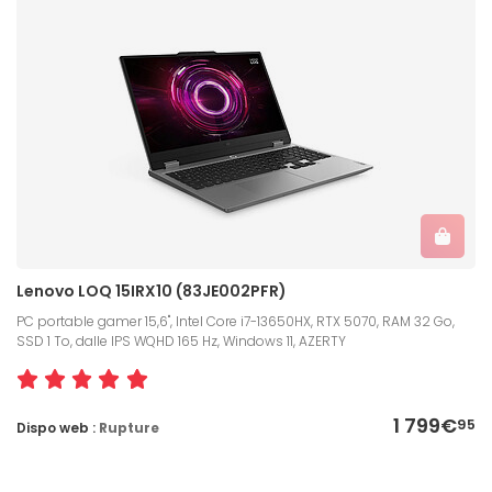
Lenovo LOQ 15IRX10 (83JE002PFR)
PC portable gamer 15,6", Intel Core i7-13650HX, RTX 5070, RAM 32 Go,
SSD 1 To, dalle IPS WQHD 165 Hz, Windows 11, AZERTY
1 799€
95
Dispo web :
Rupture