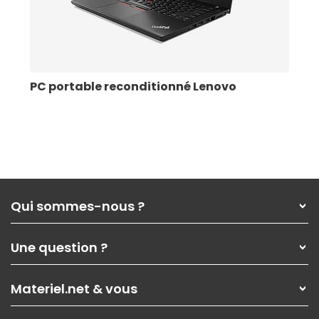
PC portable reconditionné Lenovo
Qui sommes-nous ?
Qui sommes-nous ?
Une question ?
Nos services
Les magasins Materiel.net
Rubrique d'aide / FAQ
Nos solutions pour les pros
Materiel.net & vous
Paiement, livraison
Contactez-nous
Garanties
,
Pack Zen