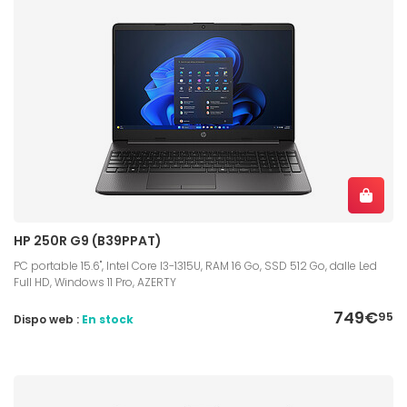
HP 250R G9 (B39PPAT)
PC portable 15.6", Intel Core I3-1315U, RAM 16 Go, SSD 512 Go, dalle Led
Full HD, Windows 11 Pro, AZERTY
749€
95
Dispo web :
En stock