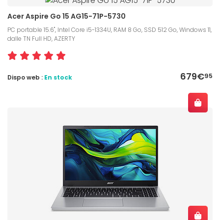
Acer Aspire Go 15 AG15-71P-5730
PC portable 15.6", Intel Core i5-1334U, RAM 8 Go, SSD 512 Go, Windows 11,
dalle TN Full HD, AZERTY
679€
95
Dispo web :
En stock