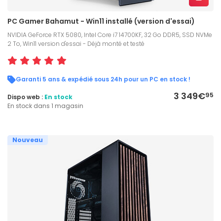
PC Gamer Bahamut - Win11 installé (version d'essai)
NVIDIA GeForce RTX 5080, Intel Core i7 14700KF, 32 Go DDR5, SSD NVMe
2 To, Win11 version d'essai - Déjà monté et testé
Garanti 5 ans & expédié sous 24h pour un PC en stock !
3 349€
95
Dispo web :
En stock
En stock dans 1 magasin
Nouveau