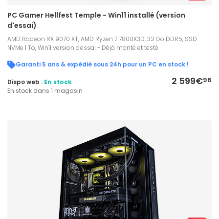
PC Gamer Hellfest Temple - Win11 installé (version
d'essai)
AMD Radeon RX 9070 XT, AMD Ryzen 7 7800X3D, 32 Go DDR5, SSD
NVMe 1 To, Win11 version d'essai - Déjà monté et testé
Garanti 5 ans & expédié sous 24h pour un PC en stock !
2 599€
96
Dispo web :
En stock
En stock dans 1 magasin