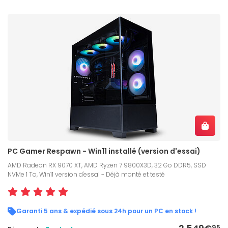
PC Gamer Respawn - Win11 installé (version d'essai)
AMD Radeon RX 9070 XT, AMD Ryzen 7 9800X3D, 32 Go DDR5, SSD
NVMe 1 To, Win11 version d'essai - Déjà monté et testé
Garanti 5 ans & expédié sous 24h pour un PC en stock !
95