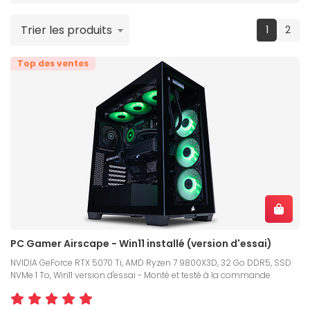
Trier les produits
(current
1
2
Top des ventes
PC Gamer Airscape - Win11 installé (version d'essai)
NVIDIA GeForce RTX 5070 Ti, AMD Ryzen 7 9800X3D, 32 Go DDR5, SSD
NVMe 1 To, Win11 version d'essai - Monté et testé à la commande