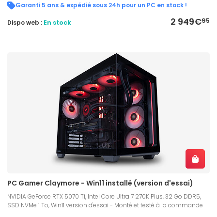
Garanti 5 ans & expédié sous 24h pour un PC en stock !
2 949€
95
Dispo web :
En stock
PC Gamer Claymore - Win11 installé (version d'essai)
NVIDIA GeForce RTX 5070 Ti, Intel Core Ultra 7 270K Plus, 32 Go DDR5,
SSD NVMe 1 To, Win11 version d'essai - Monté et testé à la commande