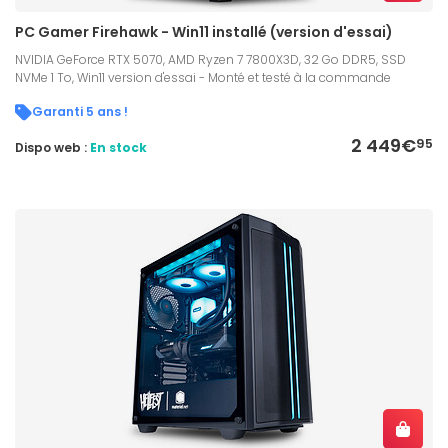
PC Gamer Firehawk - Win11 installé (version d'essai)
NVIDIA GeForce RTX 5070, AMD Ryzen 7 7800X3D, 32 Go DDR5, SSD
NVMe 1 To, Win11 version d'essai - Monté et testé à la commande
Garanti 5 ans !
2 449€
95
Dispo web :
En stock