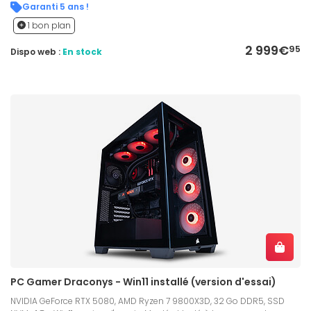
Garanti 5 ans !
1 bon plan
2 999€
95
Dispo web :
En stock
PC Gamer Draconys - Win11 installé (version d'essai)
NVIDIA GeForce RTX 5080, AMD Ryzen 7 9800X3D, 32 Go DDR5, SSD