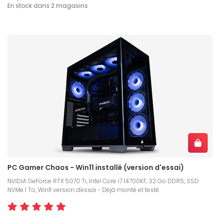
En stock dans 2 magasins
PC Gamer Chaos - Win11 installé (version d'essai)
NVIDIA GeForce RTX 5070 Ti, Intel Core i7 14700KF, 32 Go DDR5, SSD
NVMe 1 To, Win11 version d'essai - Déjà monté et testé