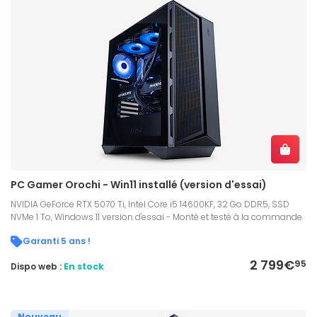
PC Gamer Orochi - Win11 installé (version d'essai)
NVIDIA GeForce RTX 5070 Ti, Intel Core i5 14600KF, 32 Go DDR5, SSD
NVMe 1 To, Windows 11 version d'essai - Monté et testé à la commande
Garanti 5 ans !
2 799€
95
Dispo web :
En stock
Nouveau