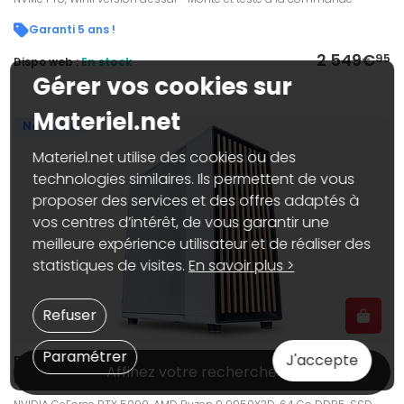
Garanti 5 ans !
2 549€
95
Dispo web :
En stock
Gérer vos cookies sur
Materiel.net
Nouveau
Materiel.net utilise des cookies ou des
technologies similaires. Ils permettent de vous
proposer des services et des offres adaptés à
vos centres d’intérêt, de vous garantir une
meilleure expérience utilisateur et de réaliser des
statistiques de visites.
En savoir plus >
Refuser
Paramétrer
J'accepte
PC professionnel Astral IA - Win11 installé (version
Affinez votre recherche
d'essai)