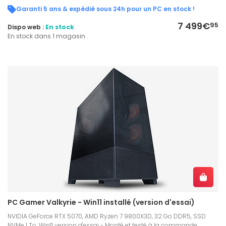
Garanti 5 ans & expédié sous 24h pour un PC en stock !
7 499€
95
Dispo web :
En stock
En stock dans 1 magasin
PC Gamer Valkyrie - Win11 installé (version d'essai)
NVIDIA GeForce RTX 5070, AMD Ryzen 7 9800X3D, 32 Go DDR5, SSD
NVMe 1 To, Win11 version d'essai - Monté et testé à la commande