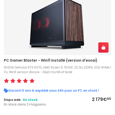
PC Gamer Blaster - Win11 installé (version d'essai)
NVIDIA GeForce RTX 5070, AMD Ryzen 5 7500F, 32 Go DDR5, SSD NVMe 1
To, Win11 version d'essai - Déjà monté et testé
Garanti 5 ans & expédié sous 24h pour un PC en stock !
2 179€
95
Dispo web :
En stock
En stock dans 2 magasins