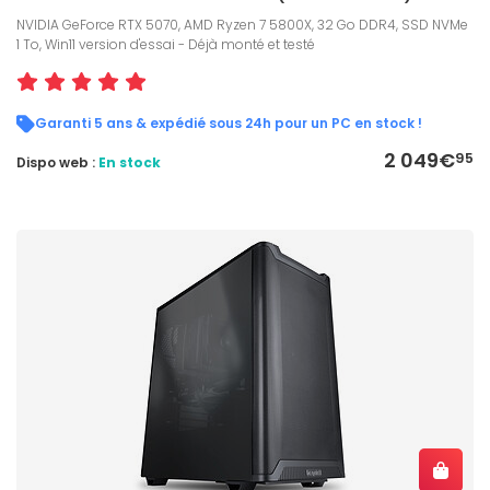
NVIDIA GeForce RTX 5070, AMD Ryzen 7 5800X, 32 Go DDR4, SSD NVMe
1 To, Win11 version d'essai - Déjà monté et testé
Garanti 5 ans & expédié sous 24h pour un PC en stock !
2 049€
95
Dispo web :
En stock