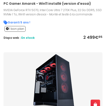
PC Gamer Amarok - Win11 installé (version d'essai)
NVIDIA GeForce RTX 5070, Intel Core Ultra 7 270K Plus, 32 Go DDR5, SSD
NVMe 1 To, Win11 version d'essai - Monté et testé à la commande
Garanti 5 ans !
1 bon plan
2 499€
95
Dispo web :
En stock