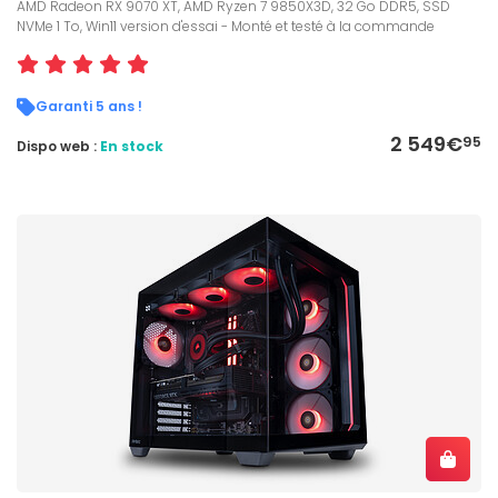
AMD Radeon RX 9070 XT, AMD Ryzen 7 9850X3D, 32 Go DDR5, SSD
NVMe 1 To, Win11 version d'essai - Monté et testé à la commande
Garanti 5 ans !
2 549€
95
Dispo web :
En stock