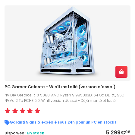
PC Gamer Celeste - Win11 installé (version d'essai)
NVIDIA GeForce RTX 5080, AMD Ryzen 9 9950X3D, 64 Go DDR5, SSD
NVMe 2 To PCI-E 5.0, Win11 version d'essai - Déjà monté et testé
Garanti 5 ans & expédié sous 24h pour un PC en stock !
5 299€
96
Dispo web :
En stock