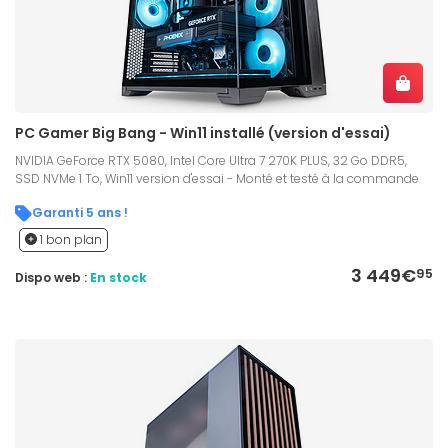
PC Gamer Big Bang - Win11 installé (version d'essai)
NVIDIA GeForce RTX 5080, Intel Core Ultra 7 270K PLUS, 32 Go DDR5,
SSD NVMe 1 To, Win11 version d'essai - Monté et testé à la commande
Garanti 5 ans !
1 bon plan
3 449€
95
Dispo web :
En stock