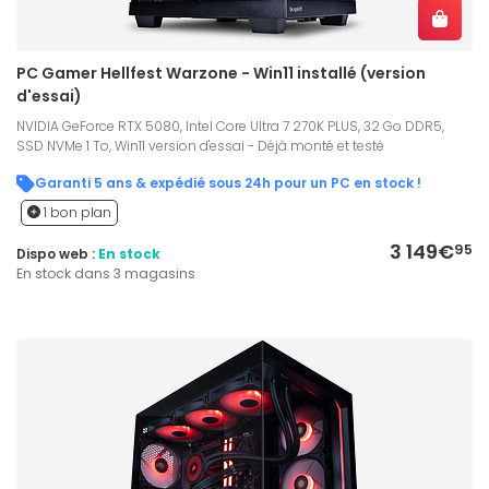
PC Gamer Hellfest Warzone - Win11 installé (version
d'essai)
NVIDIA GeForce RTX 5080, Intel Core Ultra 7 270K PLUS, 32 Go DDR5,
SSD NVMe 1 To, Win11 version d'essai - Déjà monté et testé
Garanti 5 ans & expédié sous 24h pour un PC en stock !
1 bon plan
3 149€
95
Dispo web :
En stock
En stock dans 3 magasins