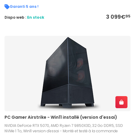
Garanti 5 ans !
3 099€
95
Dispo web :
En stock
PC Gamer Airstrike - Win11 installé (version d'essai)
NVIDIA GeForce RTX 5070, AMD Ryzen 7 9850X3D, 32 Go DDR5, SSD
NVMe 1 To, Win11 version d'essai - Monté et testé à la commande