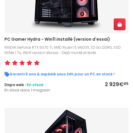
PC Gamer Hydra - Win11 installé (version d'essai)
NVIDIA GeForce RTX 5070 Ti, AMD Ryzen 5 9600X, 32 Go DDR5, SSD
NVMe 1 To, Win11 version d'essai - Déjà monté et testé
Garanti 5 ans & expédié sous 24h pour un PC en stock !
2 929€
95
Dispo web :
En stock
En stock dans 1 magasin