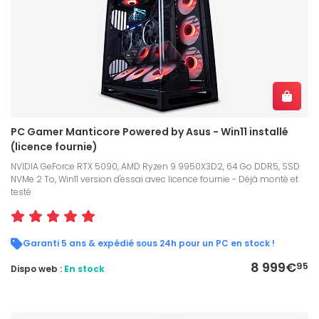
PC Gamer Manticore Powered by Asus - Win11 installé
(licence fournie)
NVIDIA GeForce RTX 5090, AMD Ryzen 9 9950X3D2, 64 Go DDR5, SSD
NVMe 2 To, Win11 version d'essai avec licence fournie - Déjà monté et
testé
Garanti 5 ans & expédié sous 24h pour un PC en stock !
8 999€
95
Dispo web :
En stock