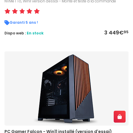
NVMe 1 To, Win11 version d'essai - Monté et testé à la commande
Garanti 5 ans !
3 449€
95
Dispo web :
En stock
PC Gamer Falcon - Win11 installé (version d'essai)