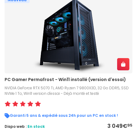
PC Gamer Permafrost - Win11 installé (version d'essai)
NVIDIA GeForce RTX 5070 Ti, AMD Ryzen 7 9800X3D, 32 Go DDR5, SSD
NVMe 1 To, Win11 version d'essai - Déjà monté et testé
Garanti 5 ans & expédié sous 24h pour un PC en stock !
3 049€
95
Dispo web :
En stock