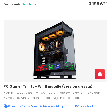
3 199€
95
Dispo web :
En stock
PC Gamer Trinity - Win11 installé (version d'essai)
AMD Radeon RX 9070 XT, AMD Ryzen 7 9850X3D, 32 Go DDR5, SSD
NVMe 2 To, Win11 version d'essai - Déjà monté et testé
Garanti 5 ans & expédié sous 24h pour un PC en stock !