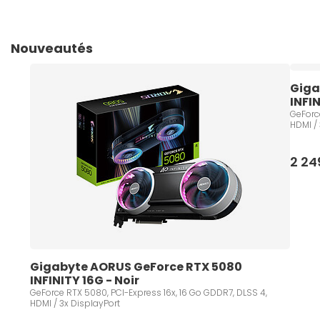
Nouveautés
Giga
INFI
GeForc
HDMI /
2 2
Gigabyte AORUS GeForce RTX 5080 
INFINITY 16G - Noir
GeForce RTX 5080, PCI-Express 16x, 16 Go GDDR7, DLSS 4,
HDMI / 3x DisplayPort