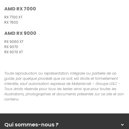
AMD RX 7000
RX 7700 XT
RX 7600
AMD RX 9000
RX 9060 XT
RX 9070
RX 9070 XT
Toute reproduction ou représentation intégrale ou partielle de ce
guide, par quelque procédé que ce soit, est illicite et formellement
interdite, sauf autorisation expresse de Materiel.net – Groupe LDLC -
Tous droits réservés pour tous les textes ainsi que pour toutes les
illustrations, photographies et documents présentés sur ce site et son
contenu.
Qui sommes-nous ?