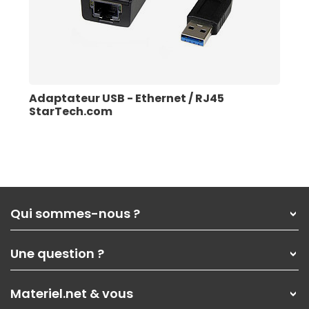
Adaptateur USB - Ethernet / RJ45 
StarTech.com
Qui sommes-nous ?
Qui sommes-nous ?
Une question ?
Nos services
Les magasins Materiel.net
Rubrique d'aide / FAQ
Nos solutions pour les pros
Materiel.net & vous
Paiement, livraison
Contactez-nous