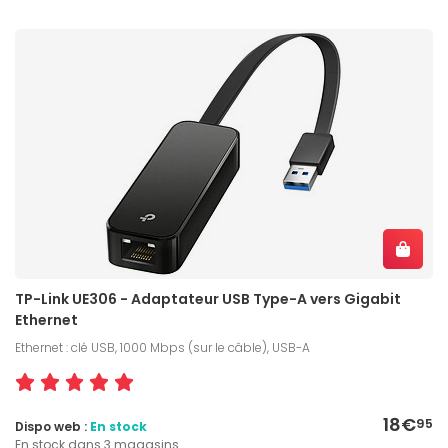
TP-Link UE306 - Adaptateur USB Type-A vers Gigabit
Ethernet
Ethernet : clé USB, 1000 Mbps (sur le câble), USB-A
18€
95
Dispo web :
En stock
En stock dans 3 magasins