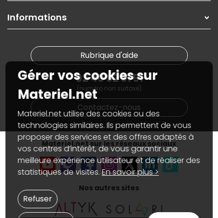
Garanties
,
Pack Zen
On répare votre PC portable
SAV, demander un retour
Informations
On rachète votre carte graphique
Informations
PC sur mesure : Votre RDV personnalisé
Guides d'achats et tutoriels
Plan du site
Notre démarche écologique
Nos marques
Materiel.net recrute
Rubrique d'aide
Conditions générales de vente
Notre programme d'affiliation
Marketplace
Gérer vos cookies sur
Partenariat & Sponsoring
02 40 92 91 91
Informations légales
(numéro non surtaxé)
Données personnelles
et
cookies
Materiel.net
Gérer vos cookies
Contactez-nous
Accessibilité : non conforme
Materiel.net utilise des cookies ou des
technologies similaires. Ils permettent de vous
proposer des services et des offres adaptés à
Materiel.net sur les réseaux sociaux
vos centres d’intérêt, de vous garantir une
meilleure expérience utilisateur et de réaliser des
statistiques de visites.
En savoir plus >
Nos autres sites
Refuser