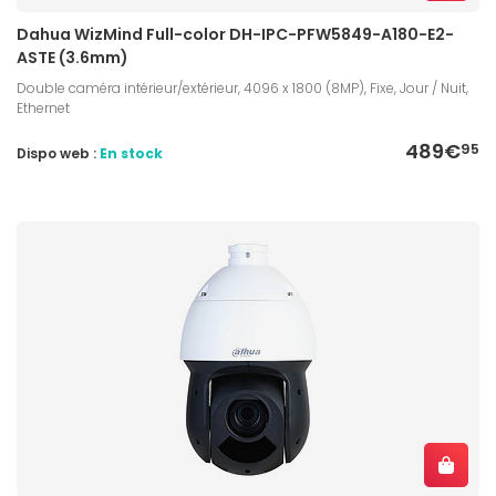
Dahua WizMind Full-color DH-IPC-PFW5849-A180-E2-
ASTE (3.6mm)
Double caméra intérieur/extérieur, 4096 x 1800 (8MP), Fixe, Jour / Nuit,
Ethernet
489€
95
Dispo web :
En stock