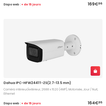
169€
96
Dispo web :
+ de 15 jours
Dahua IPC-HFW2441T-ZS(2.7-13.5 mm)
Caméra intérieur/extérieur, 2688 x 1520 (4MP), Motorisée, Jour / Nuit,
Ethernet
164€
95
Dispo web :
+ de 15 jours