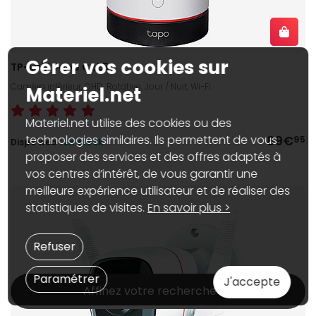
Gérer vos cookies sur
TP-LINK Tapo C225
Caméra intérieur, QHD, Rotative, Jour / Nuit, Wi-Fi
Materiel.net
Materiel.net utilise des cookies ou des
89€
technologies similaires. Ils permettent de vous
95
Dispo web :
En stock
proposer des services et des offres adaptés à
vos centres d’intérêt, de vous garantir une
meilleure expérience utilisateur et de réaliser des
statistiques de visites.
En savoir plus >
Refuser
Paramétrer
J'accepte
Affinez votre recherche