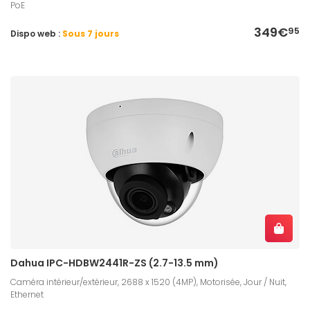
PoE
349€
95
Dispo web :
Sous 7 jours
Dahua IPC-HDBW2441R-ZS (2.7-13.5 mm)
Caméra intérieur/extérieur, 2688 x 1520 (4MP), Motorisée, Jour / Nuit,
Ethernet