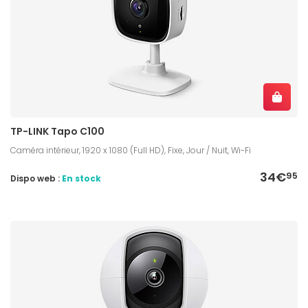
TP-LINK Tapo C100
Caméra intérieur, 1920 x 1080 (Full HD), Fixe, Jour / Nuit, Wi-Fi
34€
95
Dispo web :
En stock