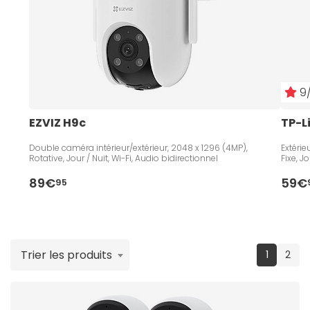
vidéosurveillance
adaptée à vos besoins.
9/
EZVIZ H9c
TP-L
Double caméra intérieur/extérieur, 2048 x 1296 (4MP),
Extérie
Rotative, Jour / Nuit, Wi-Fi, Audio bidirectionnel
Fixe, J
89€
59€
95
Trier les produits
(current
1
2