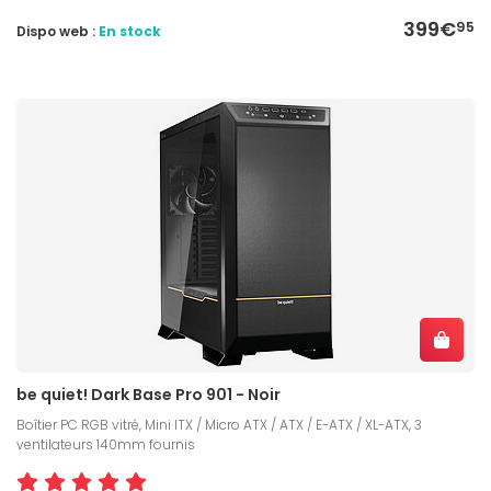
399€
95
Dispo web :
En stock
be quiet! Dark Base Pro 901 - Noir
Boîtier PC RGB vitré, Mini ITX / Micro ATX / ATX / E-ATX / XL-ATX, 3
ventilateurs 140mm fournis