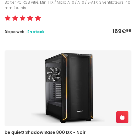
Boîtier PC RGB vitré, Mini ITX / Micro ATX / ATX / E-ATX, 3 ventilateurs 140
mm fournis
169€
96
Dispo web :
En stock
be quiet! Shadow Base 800 DX - Noir