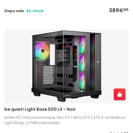
389€
95
Dispo web :
En stock
be quiet! Light Base 500 LX - Noir
Boîtier PC vitré panoramique, Mini ITX / Micro ATX / ATX, 4 ventilateurs
Light Wings LX PWM préinstallés