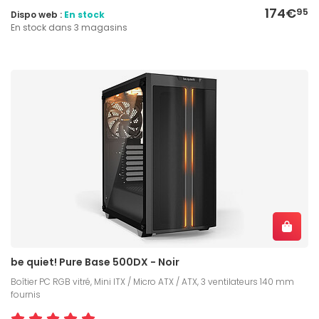
174€
95
Dispo web :
En stock
En stock dans 3 magasins
be quiet! Pure Base 500DX - Noir
Boîtier PC RGB vitré, Mini ITX / Micro ATX / ATX, 3 ventilateurs 140 mm
fournis