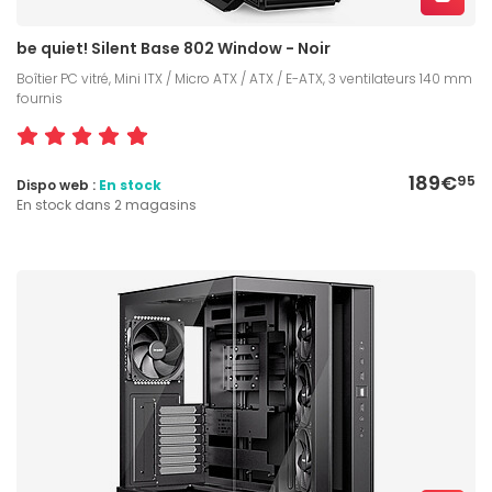
be quiet! Silent Base 802 Window - Noir
Boîtier PC vitré, Mini ITX / Micro ATX / ATX / E-ATX, 3 ventilateurs 140 mm
fournis
189€
95
Dispo web :
En stock
En stock dans 2 magasins