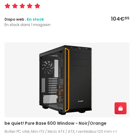
104€
95
Dispo web :
En stock
En stock dans 1 magasin
be quiet! Pure Base 600 Window - Noir/Orange
Boîtier PC vitré, Mini ITX / Micro ATX / ATX, 1 ventilateur 120 mm + 1