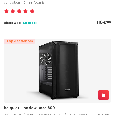
ventilateur 140 mm fournis
116€
95
Dispo web :
En stock
Top des ventes
be quiet! Shadow Base 800
Boîtier PC vitré, Mini ITX / Micro ATX / ATX / E-ATX, 3 ventilateurs 140 mm