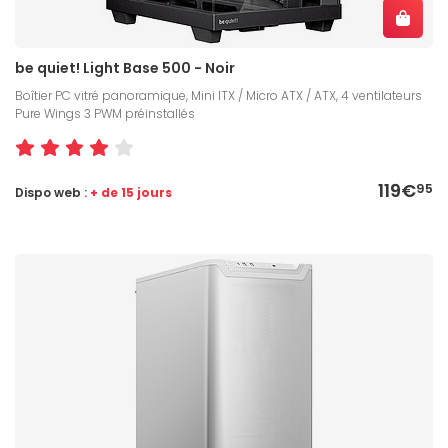
be quiet! Light Base 500 - Noir
Boîtier PC vitré panoramique, Mini ITX / Micro ATX / ATX, 4 ventilateurs
Pure Wings 3 PWM préinstallés
119€
95
Dispo web :
+ de 15 jours