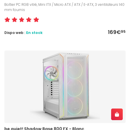
Boîtier PC RGB vitré, Mini ITX / Micro ATX / ATX / E-ATX, 3 ventilateurs 140
mm fournis
169€
95
Dispo web :
En stock
be quiet! Shadow Base 800 FX - Blanc