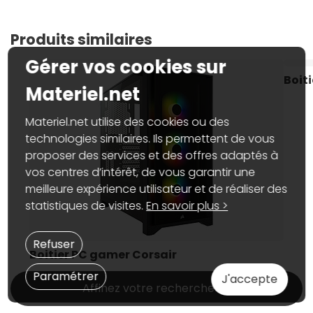
Produits similaires
Gérer vos cookies sur
Boit
Materiel.net
Materiel.net utilise des cookies ou des
technologies similaires. Ils permettent de vous
proposer des services et des offres adaptés à
vos centres d’intérêt, de vous garantir une
meilleure expérience utilisateur et de réaliser des
statistiques de visites.
En savoir plus >
Refuser
Boitier PC gamer Corsair
Paramétrer
J'accepte
Affinez votre recherche