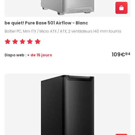
be quiet! Pure Base 501 Airflow - Blanc
Boîtier PC, Mini ITX / Micro ATX / ATX, 2 ventilateurs 140 mm fournis
109€
94
Dispo web :
+ de 15 jours