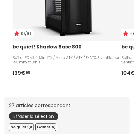
10/10
9/
be quiet! Shadow Base 800
be qu
Boîtier PC vitré, Mini ITX / Micro ATX / ATX / E-ATX, 3 ventilateurs
Boîtier
140 mm fournis
ventil
139€
104
95
27 articles correspondant
Effacer la sélection
be quiet!
Gamer