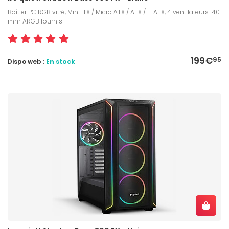
Boîtier PC RGB vitré, Mini ITX / Micro ATX / ATX / E-ATX, 4 ventilateurs 140
mm ARGB fournis
199€
95
Dispo web :
En stock