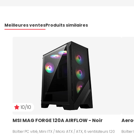
Meilleures ventes
Produits similaires
10/10
MSI MAG FORGE 120A AIRFLOW - Noir
Aero
Boîtier PC vitré, Mini ITX / Micro ATX / ATX, 6 ventilateurs 120
Boîtier