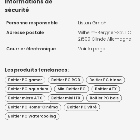
Informations de
sécurité
Personne responsable
Listan GmbH
Adresse postale
Wilhelm-Bergner-Str. 11C
21509 Glinde Allemagne
Courrier électronique
Voir la page
Les produits tendances :
Boitier PC gamer
Boitier PC RGB
Boitier PC blanc
Boitier PC aquarium
Mini Boitier PC
Boitier ATX
Boitier micro ATX
Boitier mini ITX
Boitier PC bois
Boitier PC Home-Cinéma
Boitier PC vitré
Boitier PC Watercooling