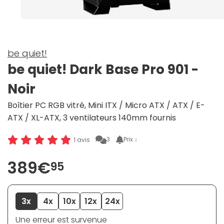
be quiet!
be quiet! Dark Base Pro 901 -
Noir
Boîtier PC RGB vitré, Mini ITX / Micro ATX / ATX / E-
ATX / XL-ATX, 3 ventilateurs 140mm fournis
3
Prix ↓
1 avis
389€
95
3x
4x
10x
12x
24x
Une erreur est survenue