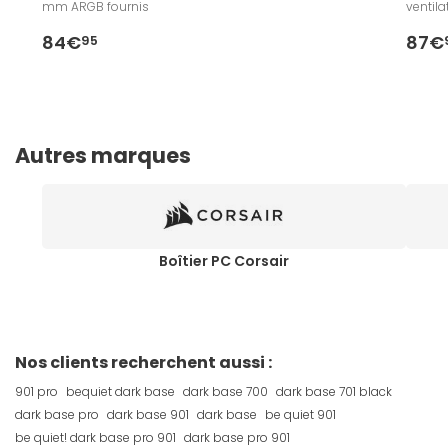
mm ARGB fournis
ventil
84€
87€
95
Autres marques
Boîtier PC Corsair
Nos clients recherchent aussi :
901 pro
bequiet dark base
dark base 700
dark base 701 black
dark base pro
dark base 901
dark base
be quiet 901
be quiet! dark base pro 901
dark base pro 901