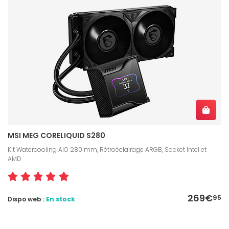
MSI MEG CORELIQUID S280
Kit Watercooling AIO 280 mm, Rétroéclairage ARGB, Socket Intel et
AMD
269€
95
Dispo web :
En stock