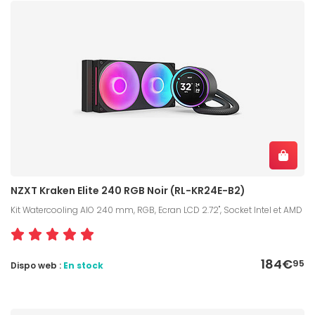
NZXT Kraken Elite 240 RGB Noir (RL-KR24E-B2)
Kit Watercooling AIO 240 mm, RGB, Ecran LCD 2.72", Socket Intel et AMD
184€
95
Dispo web :
En stock