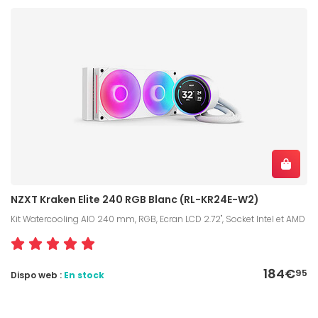
NZXT Kraken Elite 240 RGB Blanc (RL-KR24E-W2)
Kit Watercooling AIO 240 mm, RGB, Ecran LCD 2.72", Socket Intel et AMD
184€
95
Dispo web :
En stock