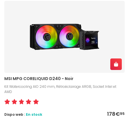
MSI MPG CORELIQUID D240 - Noir
Kit Watercooling AIO 240 mm, Rétroéclairage ARGB, Socket Intel et
AMD
178€
95
Dispo web :
En stock