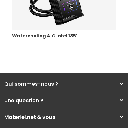
Watercooling AIO Intel 1851
Qui sommes-nous ?
Qui sommes-nous ?
Une question ?
Nos services
Les magasins Materiel.net
Rubrique d'aide / FAQ
Nos solutions pour les pros
Materiel.net & vous
Paiement, livraison
Contactez-nous
Garanties
,
Pack Zen