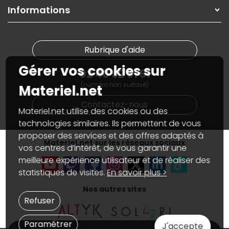
On répare votre PC portable
SAV, demander un retour
Informations
On rachète votre carte graphique
Informations
PC sur mesure : Votre RDV personnalisé
Guides d'achats et tutoriels
Plan du site
Notre démarche écologique
Nos marques
Materiel.net recrute
Rubrique d'aide
Conditions générales de vente
Notre programme d'affiliation
Marketplace
Gérer vos cookies sur
Partenariat & Sponsoring
02 40 92 91 91
Informations légales
(numéro non surtaxé)
Données personnelles
et
cookies
Materiel.net
Gérer vos cookies
Contactez-nous
Accessibilité : non conforme
Materiel.net utilise des cookies ou des
technologies similaires. Ils permettent de vous
proposer des services et des offres adaptés à
Materiel.net sur les réseaux sociaux
vos centres d’intérêt, de vous garantir une
meilleure expérience utilisateur et de réaliser des
statistiques de visites.
En savoir plus >
Nos autres sites
Refuser
Paramétrer
J'accepte