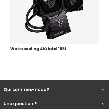
Watercooling AIO Intel 1851
Qui sommes-nous ?
Qui sommes-nous ?
Une question ?
Nos services