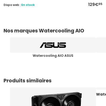
129€
95
Dispo web :
En stock
Nos marques Watercooling AIO
Watercooling AIO ASUS
Produits similaires
Wate