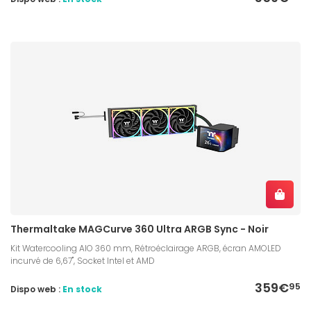
Thermaltake MAGCurve 360 Ultra ARGB Sync - Noir
Kit Watercooling AIO 360 mm, Rétroéclairage ARGB, écran AMOLED
incurvé de 6,67", Socket Intel et AMD
359€
95
Dispo web :
En stock