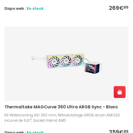
269€
95
Dispo web :
En stock
Thermaltake MAGCurve 360 Ultra ARGB Sync - Blanc
Kit Watercooling AIO 360 mm, Rétroéclairage ARGB, écran AMOLED
incurvé de 6,67", Socket Intel et AMD
359€
95
Dispo web :
En stock