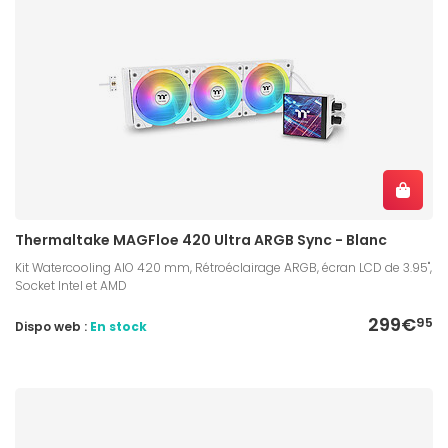
Thermaltake MAGFloe 420 Ultra ARGB Sync - Blanc
Kit Watercooling AIO 420 mm, Rétroéclairage ARGB, écran LCD de 3.95",
Socket Intel et AMD
299€
95
Dispo web :
En stock