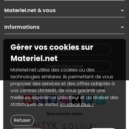
Les magasins Materiel.net
Rubrique d'aide / FAQ
Nos solutions pour les pros
Materiel.net & vous
Paiement, livraison
Contactez-nous
Garanties
,
Pack Zen
On répare votre PC portable
SAV, demander un retour
Informations
On rachète votre carte graphique
Informations
PC sur mesure : Votre RDV personnalisé
Guides d'achats et tutoriels
Plan du site
Notre démarche écologique
Gérer vos cookies sur
Nos marques
Materiel.net recrute
Rubrique d'aide
Conditions générales de vente
Notre programme d'affiliation
Materiel.net
Marketplace
Partenariat & Sponsoring
Informations légales
Contactez-nous
Materiel.net utilise des cookies ou des
Données personnelles
et
cookies
Gérer vos cookies
technologies similaires. Ils permettent de vous
Accessibilité : non conforme
proposer des services et des offres adaptés à
Materiel.net sur les réseaux sociaux
vos centres d’intérêt, de vous garantir une
meilleure expérience utilisateur et de réaliser des
statistiques de visites.
En savoir plus >
Nos autres sites
Refuser