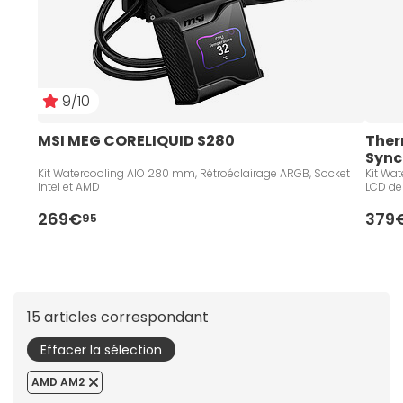
9/10
MSI MEG CORELIQUID S280
Ther
Sync 
Kit Watercooling AIO 280 mm, Rétroéclairage ARGB, Socket
Kit Wa
Intel et AMD
LCD de 
269€
379
95
15 articles correspondant
Effacer la sélection
AMD AM2