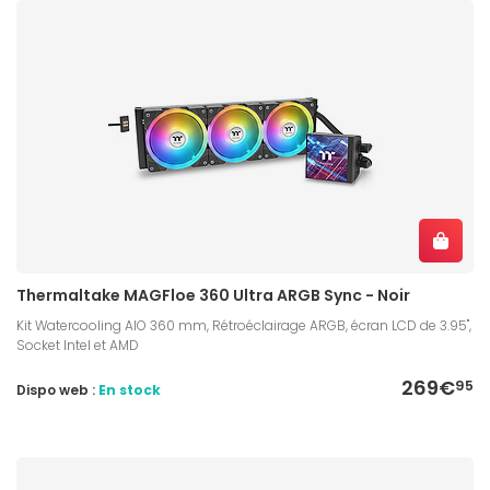
Thermaltake MAGFloe 360 Ultra ARGB Sync - Noir
Kit Watercooling AIO 360 mm, Rétroéclairage ARGB, écran LCD de 3.95",
Socket Intel et AMD
269€
95
Dispo web :
En stock