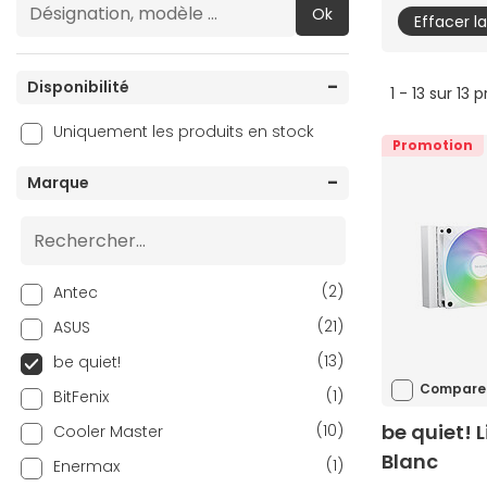
Ok
Effacer l
Disponibilité
1 - 13 sur 13 
Uniquement les produits en stock
Promotion
Marque
(2)
Antec
(21)
ASUS
(13)
be quiet!
Compare
(1)
BitFenix
be quiet! 
(10)
Cooler Master
Blanc
(1)
Enermax