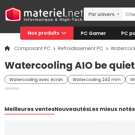
Par univers
Nos produits
PC Gamer
PC po
Composant PC
Refroidissement PC
Watercool
Watercooling AIO be quiet!
Watercooling avec écran
Watercooling 240 mm
W
Meilleures ventes
Nouveautés
Les mieux notés