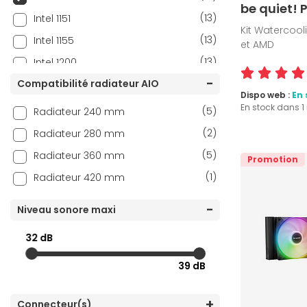
be quiet!
(13)
Intel 1151
Kit Watercool
(13)
Intel 1155
et AMD
(13)
Intel 1200
(13)
Compatibilité radiateur AIO
Intel 1700
Dispo web :
En 
(13)
Intel 1851
En stock dans 
(5)
Radiateur 240 mm
(1)
Intel 2011
(2)
Radiateur 280 mm
(1)
Intel 2011-v3
(5)
Radiateur 360 mm
Promotion
(1)
Intel 2066
(1)
Radiateur 420 mm
Niveau sonore maxi
32 dB
39 dB
Connecteur(s)