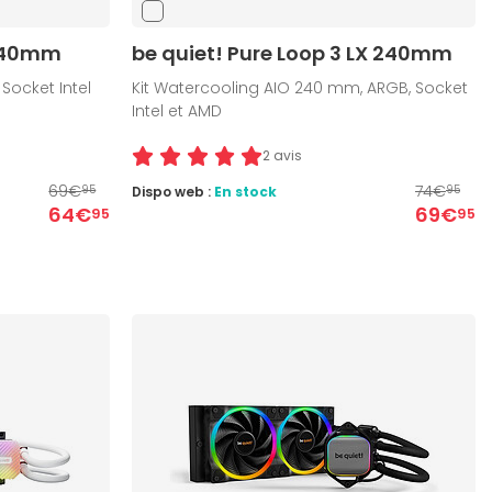
 240mm
be quiet! Pure Loop 3 LX 240mm
Socket Intel
Kit Watercooling AIO 240 mm, ARGB, Socket
Intel et AMD
2 avis
69€
74€
Dispo web :
En stock
95
95
64€
69€
95
95