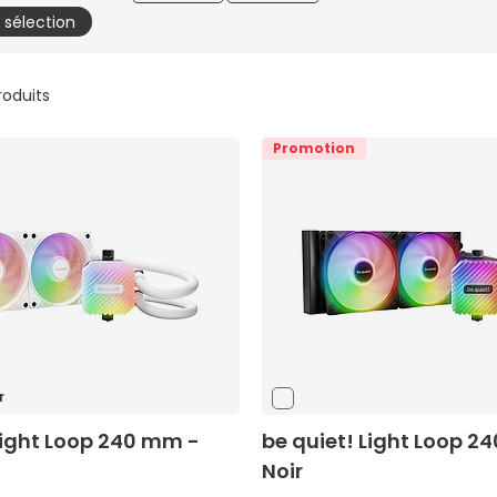
a sélection
produits
Promotion
r
Light Loop 240 mm -
be quiet! Light Loop 2
Noir