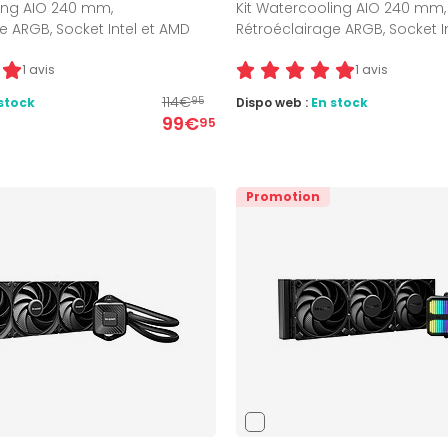
ling AIO 240 mm,
Kit Watercooling AIO 240 mm,
e ARGB, Socket Intel et AMD
Rétroéclairage ARGB, Socket I
1 avis
1 avis
114€
stock
Dispo web :
En stock
95
99€
95
Promotion