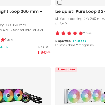
Light Loop 360 mm -
be quiet! Pure Loop 3
Kit Watercooling AIO 240 mm, 
et AMD
ling AIO 360 mm,
e ARGB, Socket Intel et AMD
2 avis
1 avis
Dispo web :
En stock
En stock dans 2 magasins
124€
stock
95
119€
95
Promotion