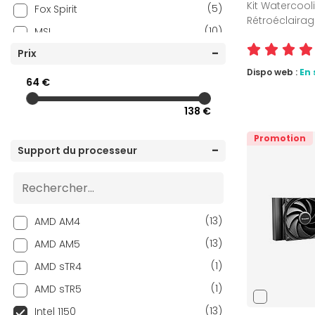
Kit Watercoo
(5)
Fox Spirit
Rétroéclairag
(10)
MSI
(7)
Prix
NZXT
Dispo web :
En 
(2)
Phanteks
64 €
(26)
Thermalright
138 €
(14)
Thermaltake
Promotion
(16)
TRYX
Support du processeur
(1)
Valkyrie
(7)
Xigmatek
(13)
AMD AM4
(13)
AMD AM5
(1)
AMD sTR4
(1)
AMD sTR5
(13)
Intel 1150