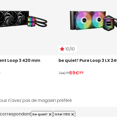
10/10
lent Loop 3 420 mm
be quiet! Pure Loop 3 LX 
69€
5
95
74€
95
ous n'avez pas de magasin préféré
s correspondant
be quiet!
Intel 1150