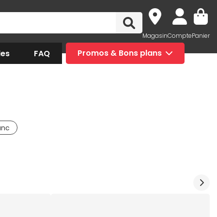
Magasin
Compte
Panier
des
FAQ
Promos & Bons plans
anc