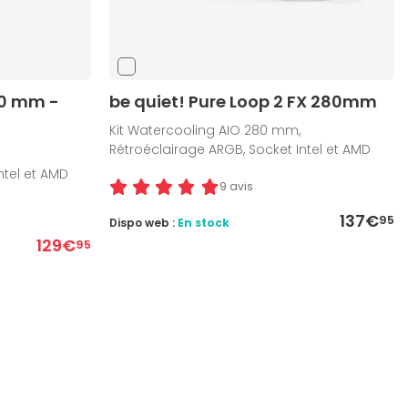
60 mm -
be quiet! Pure Loop 2 FX 280mm
Kit Watercooling AIO 280 mm,
Rétroéclairage ARGB, Socket Intel et AMD
ntel et AMD
9 avis
137€
95
Dispo web :
En stock
129€
95