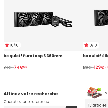
10/10
8/10
be quiet! Pure Loop 3 360mm
be quiet! Si
74€
129€
95
9
84€
139€
95
95
V
Affinez votre recherche
Cherchez une référence
13 article