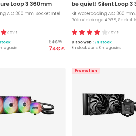
 Pure Loop 3 360mm
be quiet! Silent Loop 
ing AIO 360 mm, Socket Intel
Kit Watercooling AIO 360 mm,
Rétroéclairage ARGB, Socket I
2 avis
7 avis
84€
stock
Dispo web :
En stock
95
74€
1 magasin
En stock dans 3 magasins
95
Promotion