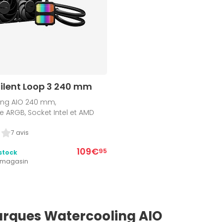
Silent Loop 3 240 mm
ling AIO 240 mm,
e ARGB, Socket Intel et AMD
7 avis
109€
95
stock
1 magasin
rques Watercooling AIO