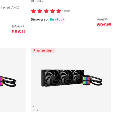
et AMD
ntel et AMD
2 avis
79€
Dispo web :
En stock
95
69€
95
109€
95
99€
95
Promotion