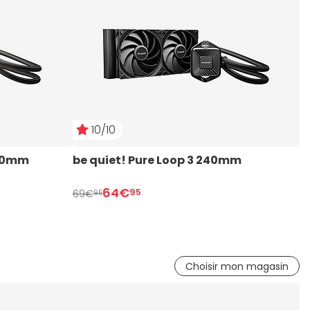
10/10
240mm 
be quiet! Pure Loop 3 240mm
b
64€
95
69€
7
95
Choisir mon magasin