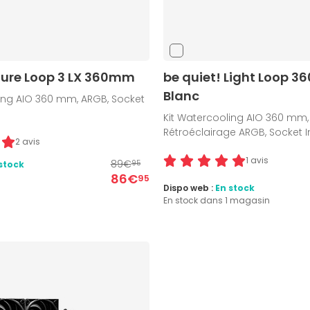
 Pure Loop 3 LX 360mm
be quiet! Light Loop 3
Blanc
ling AIO 360 mm, ARGB, Socket
Kit Watercooling AIO 360 mm,
Rétroéclairage ARGB, Socket I
2 avis
1 avis
89€
stock
95
86€
95
Dispo web :
En stock
En stock dans 1 magasin