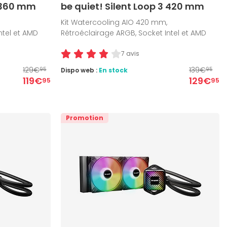
3 360 mm
be quiet! Silent Loop 3 420 mm
Kit Watercooling AIO 420 mm,
ntel et AMD
Rétroéclairage ARGB, Socket Intel et AMD
7 avis
129€
139€
Dispo web :
En stock
95
95
119€
129€
95
95
Promotion