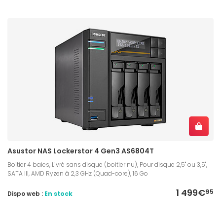
Asustor NAS Lockerstor 4 Gen3 AS6804T
Boitier 4 baies, Livré sans disque (boitier nu), Pour disque 2,5" ou 3,5",
SATA III, AMD Ryzen à 2,3 GHz (Quad-core), 16 Go
1 499€
95
Dispo web :
En stock