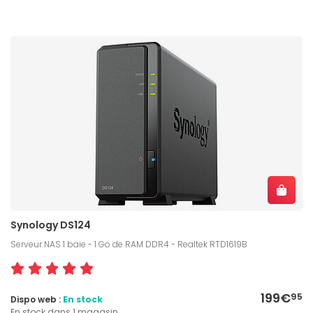
Synology DS124
Serveur NAS 1 baie - 1 Go de RAM DDR4 - Realtek RTD1619B
199€
95
Dispo web :
En stock
En stock dans 1 magasin