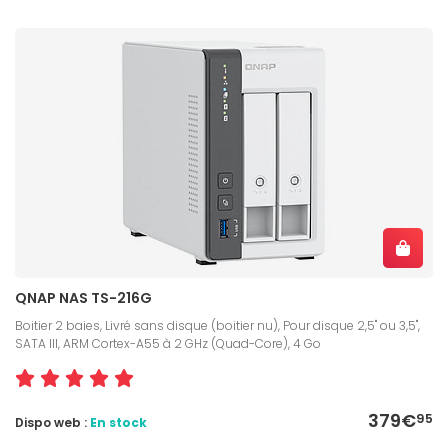
QNAP NAS TS-216G
Boitier 2 baies, Livré sans disque (boitier nu), Pour disque 2,5" ou 3,5",
SATA III, ARM Cortex-A55 à 2 GHz (Quad-Core), 4 Go
379€
95
Dispo web :
En stock