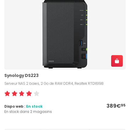
Synology DS223
Serveur NAS 2 baies, 2 Go de RAM DDR4, Realtek RTD1619B
389€
95
Dispo web :
En stock
En stock dans 2 magasins