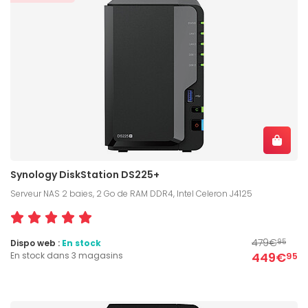
Synology DiskStation DS225+
Serveur NAS 2 baies, 2 Go de RAM DDR4, Intel Celeron J4125
479€
Dispo web :
En stock
95
449€
En stock dans 3 magasins
95