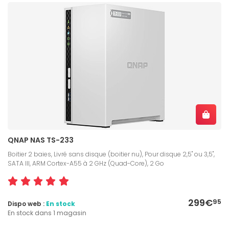
QNAP NAS TS-233
Boitier 2 baies, Livré sans disque (boitier nu), Pour disque 2,5" ou 3,5",
SATA III, ARM Cortex-A55 à 2 GHz (Quad-Core), 2 Go
299€
95
Dispo web :
En stock
En stock dans 1 magasin