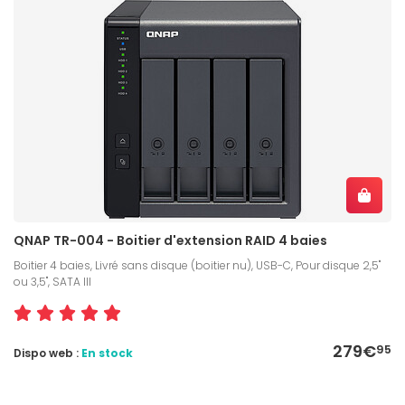
QNAP TR-004 - Boitier d'extension RAID 4 baies
Boitier 4 baies, Livré sans disque (boitier nu), USB-C, Pour disque 2,5"
ou 3,5", SATA III
279€
95
Dispo web :
En stock