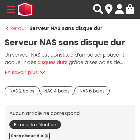
MENU
Retour
Serveur NAS sans disque dur
Serveur NAS sans disque dur
Un serveur NAS est constitué d’un boitier pouvant
accueillir des
disques durs
grâce à ses baies de
stockage, et relié au réseau de votre domicile ou à
En savoir plus
votre réseau professionnel (LAN). Dans cette rubrique,
Materiel.net propose le meilleur du
serveur NAS
sans
NAS 2 baies
NAS 4 baies
NAS 6 baies
disque dur
. Attention cependant à choisir des
disques durs compatibles avec le boitier NAS
! Faites
votre choix parmi les meilleures marques, dont
Qnap
Aucun article ne correspond
et
Synology
et les
NAS Asustor
.
Effacer la sélection
Sans disque dur