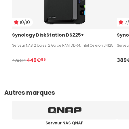
10/10
7/
Synology DiskStation DS225+
Syno
Serveur NAS 2 baies, 2 Go de RAM DDR4, Intel Celeron J4125
Serveu
449€
389
95
479€
95
Autres marques
Serveur NAS QNAP