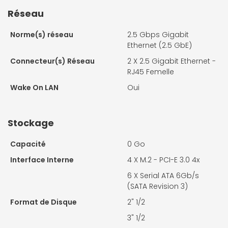
Réseau
Norme(s) réseau
2.5 Gbps Gigabit
Ethernet (2.5 GbE)
Connecteur(s) Réseau
2 X
2.5 Gigabit Ethernet -
RJ45 Femelle
Wake On LAN
Oui
Stockage
Capacité
0 Go
Interface Interne
4 X
M.2 - PCI-E 3.0 4x
6 X
Serial ATA 6Gb/s
(SATA Revision 3)
Format de Disque
2" 1/2
3" 1/2