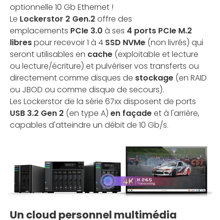
optionnelle 10 Gb Ethernet !
Le
Lockerstor 2 Gen.2
offre des
emplacements
PCIe 3.0
à ses
4 ports PCIe M.2
libres
pour recevoir 1 à 4
SSD NVMe
(non livrés) qui
seront utilisables en
cache
(exploitable et lecture
ou lecture/écriture) et pulvériser vos transferts ou
directement comme disques de
stockage
(en RAID
ou JBOD ou comme disque de secours).
Les Lockerstor de la série 67xx disposent de ports
USB 3.2 Gen 2
(en type A)
en façade
et à l'arrière,
capables d'atteindre un débit de 10 Gb/s.
Un cloud personnel multimédia