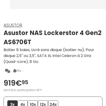
ASUSTOR
Asustor NAS Lockerstor 4 Gen2
AS6706T
Boitier 6 baies, Livré sans disque (boitier nu), Pour
disque 2,5" ou 3,5", SATA III, Intel Celeron à 2 GHz
(Quad-core), 8 Go
Prix ↓
919€
95
dont éco-participation 1€
02
3x
4x
10x
12x
24x