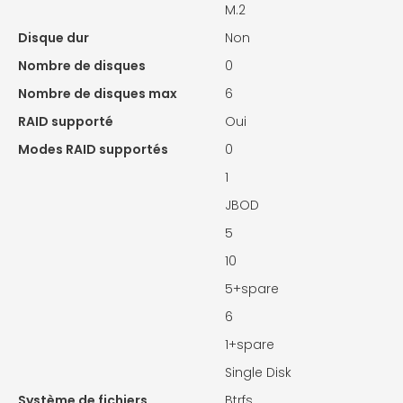
M.2
Disque dur
Non
Nombre de disques
0
Nombre de disques max
6
RAID supporté
Oui
Modes RAID supportés
0
1
JBOD
5
10
5+spare
6
1+spare
Single Disk
Système de fichiers
Btrfs