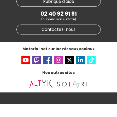
Rubrique d'aide
Conditions générales de vente
Notre programme d'affiliation
Marketplace
Partenariat & Sponsoring
02 40 92 91 91
Informations légales
(numéro non surtaxé)
Données personnelles
et
cookies
Gérer vos cookies
Contactez-nous
Accessibilité : non conforme
Materiel.net sur les réseaux sociaux
Nos autres sites