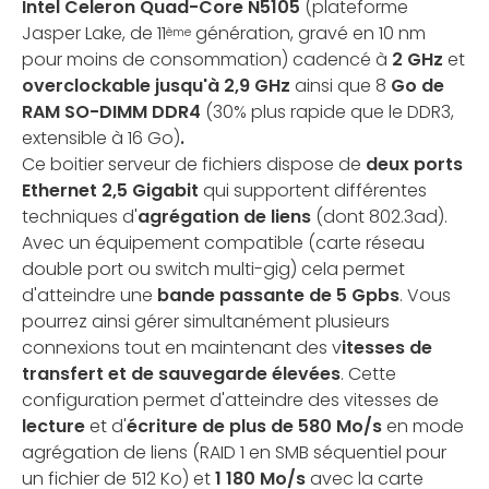
Intel Celeron Quad-Core
N5105
(plateforme
Jasper Lake, de 11
génération, gravé en 10 nm
ème
pour moins de consommation) cadencé à
2 GHz
et
overclockable jusqu'à 2,9 GHz
ainsi que 8
Go de
RAM SO-DIMM DDR4
(30% plus rapide que le DDR3,
extensible à 16 Go)
.
Ce boitier serveur de fichiers dispose de
deux ports
Ethernet 2,5 Gigabit
qui supportent différentes
techniques d'
agrégation de liens
(dont 802.3ad).
Avec un équipement compatible (carte réseau
double port ou switch multi-gig) cela permet
d'atteindre une
bande passante de 5 Gpbs
. Vous
pourrez ainsi gérer simultanément plusieurs
connexions tout en maintenant des v
itesses de
transfert et de sauvegarde élevées
. Cette
configuration permet d'atteindre des vitesses de
lecture
et d'
écriture de plus de 580 Mo/s
en mode
agrégation de liens (RAID 1 en SMB séquentiel pour
un fichier de 512 Ko) et
1 180 Mo/s
avec la carte