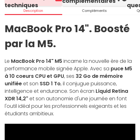
complémentaires
techniques
ques
Description
Compléments
Q
MacBook Pro 14". Boosté
par la M5.
Le
MacBook Pro 14" M5
incarne la nouvelle ère de la
performance mobile signée Apple. Avec sa
puce M5
à 10 coeurs CPU et GPU
, ses
32 Go de mémoire
unifiée
et son
SSD 1 To
, il conjugue puissance,
intelligence et endurance. Son écran
Liquid Retina
XDR 14,2"
et son autonomie d'une journée en font
l'outil idéal pour les professionnels exigeants et les
étudiants ambitieux.