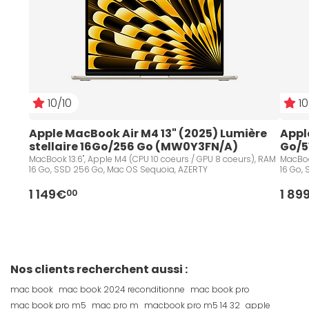
10/10
10
Apple MacBook Air M4 13" (2025) Lumière 
Apple
stellaire 16Go/256 Go (MW0Y3FN/A)
Go/5
MacBook 13.6", Apple M4 (CPU 10 coeurs / GPU 8 coeurs), RAM
MacBoo
16 Go, SSD 256 Go, Mac OS Sequoia, AZERTY
16 Go,
1 149€
1 89
00
Nos clients recherchent aussi :
mac book
mac book 2024 reconditionne
mac book pro
mac book pro m5
mac pro m
macbook pro m5 14 32
apple