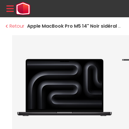
MENU
Retour
Apple MacBook Pro M5 14" Noir sidéral 32 Go / 1 To (MJ3D4FN/A)