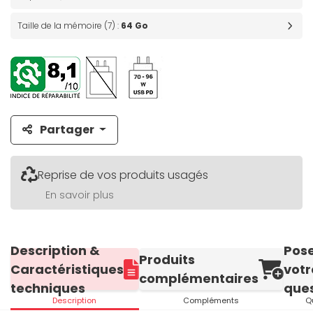
Taille de la mémoire (7) :
64 Go
Partager
Reprise de vos produits usagés
En savoir plus
Description &
Pos
Produits
Caractéristiques
votr
complémentaires
techniques
ques
Description
Compléments
Q