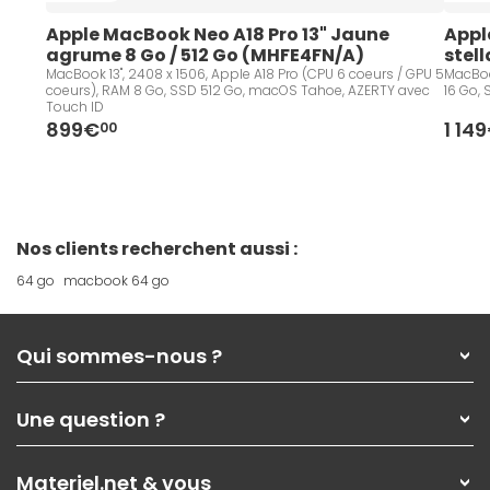
Apple MacBook Neo A18 Pro 13" Jaune 
Appl
agrume 8 Go / 512 Go (MHFE4FN/A)
stel
MacBook 13", 2408 x 1506, Apple A18 Pro (CPU 6 coeurs / GPU 5
MacBoo
coeurs), RAM 8 Go, SSD 512 Go, macOS Tahoe, AZERTY avec
16 Go,
Touch ID
899€
1 14
00
Nos clients recherchent aussi :
64 go
macbook 64 go
Qui sommes-nous ?
Qui sommes-nous ?
Une question ?
Nos services
Les magasins Materiel.net
Rubrique d'aide / FAQ
Nos solutions pour les pros
Materiel.net & vous