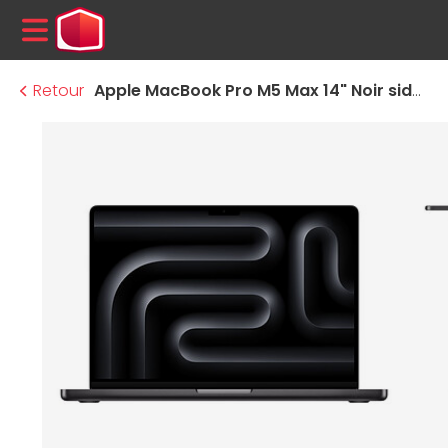
MENU
Retour
Apple MacBook Pro M5 Max 14" Noir sidéral 64 Go / 4 To (MGDU4FN/A-CPU18-GPU40-64GB-NANO)