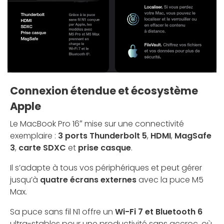
Connexion étendue et écosystème
Apple
Le MacBook Pro 16″ mise sur une connectivité
exemplaire :
3 ports Thunderbolt 5
,
HDMI
,
MagSafe
3
,
carte SDXC
et
prise casque
.
Il s’adapte à tous vos périphériques et peut gérer
jusqu’à
quatre écrans externes
avec la puce M5
Max.
Sa puce sans fil N1 offre un
Wi-Fi 7 et Bluetooth 6
ultra-stables pour une productivité sans accroc, où