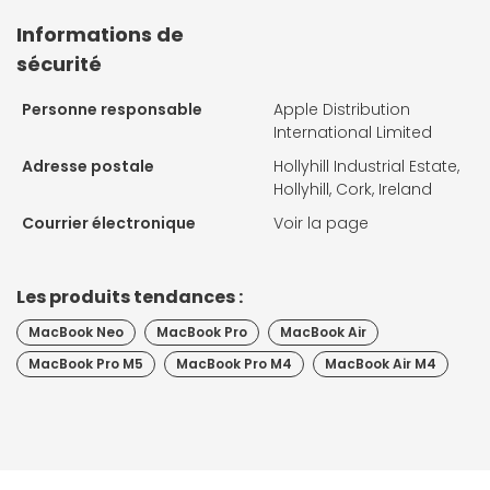
Informations de
sécurité
Personne responsable
Apple Distribution
International Limited
Adresse postale
Hollyhill Industrial Estate,
Hollyhill, Cork, Ireland
Courrier électronique
Voir la page
Les produits tendances :
MacBook Neo
MacBook Pro
MacBook Air
MacBook Pro M5
MacBook Pro M4
MacBook Air M4