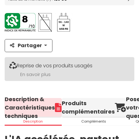
Partager
Reprise de vos produits usagés
En savoir plus
Description &
Pos
Produits
Caractéristiques
votr
complémentaires
techniques
ques
Description
Compléments
Q