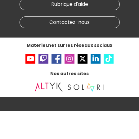
Nos marques
Materiel.net recrute
Rubrique d'aide
Conditions générales de vente
Notre programme d'affiliation
Marketplace
Partenariat & Sponsoring
Informations légales
Contactez-nous
Données personnelles
et
cookies
Gérer vos cookies
Accessibilité : non conforme
Materiel.net sur les réseaux sociaux
Nos autres sites