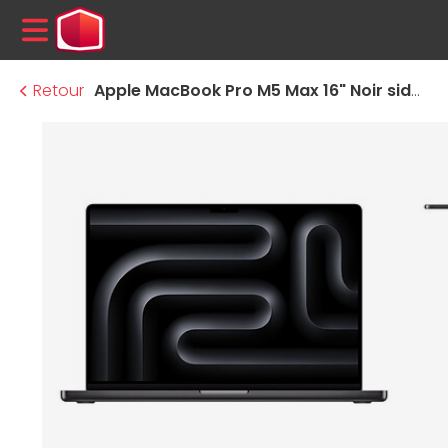
MENU
Retour
Apple MacBook Pro M5 Max 16" Noir sidéral 128 Go / 4 To (MGEE4FN/A-128GB-4TB)