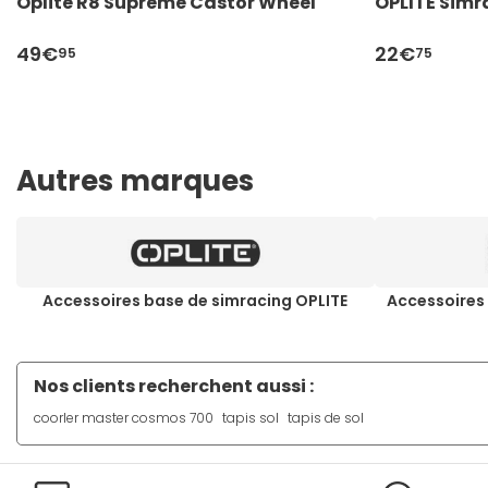
Oplite R8 Supreme Castor Wheel
OPLITE Simra
49€
22€
95
75
Autres marques
Accessoires base de simracing OPLITE
Accessoires 
Nos clients recherchent aussi :
coorler master cosmos 700
tapis sol
tapis de sol