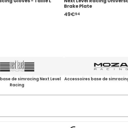
cing Gloves - Taille L
Next Level Racing Univers
Brake Plate
49€
94
base de simracing Next Level
Accessoires base de simraci
Racing