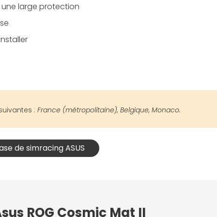
 une large protection
ise
nstaller
suivantes :
France (métropolitaine), Belgique, Monaco.
base de simracing ASUS
Asus ROG Cosmic Mat II