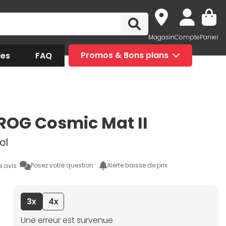
Magasin
Compte
Panier
des
FAQ
Promos & Bons plans
ROG Cosmic Mat II
ol
Posez votre question
Alerte baisse de prix
e avis
3x
4x
Une erreur est survenue