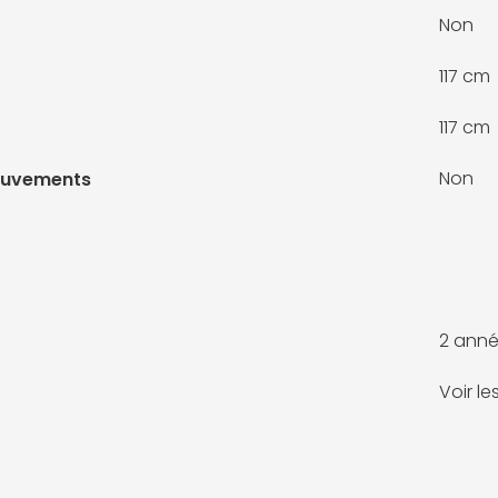
Non
117 cm
117 cm
Non
ouvements
2 anné
Voir l