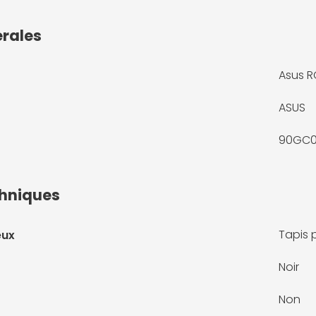
érales
Asus R
ASUS
90GC0
chniques
Tapis 
eux
Noir
Non