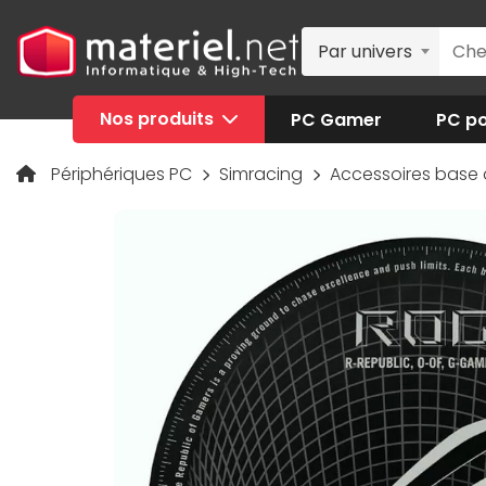
Par univers
Nos produits
PC Gamer
PC po
Périphériques PC
Simracing
Accessoires base 