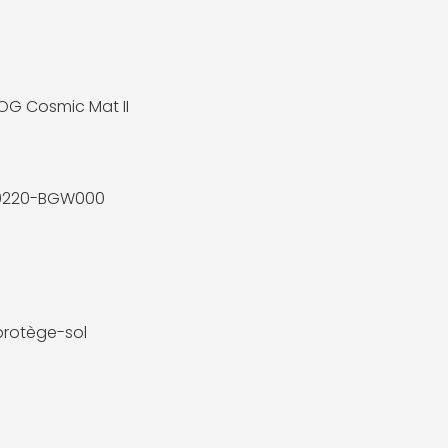
OG Cosmic Mat II
220-BGW000
protège-sol