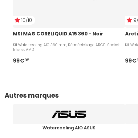
10/10
9/
MSI MAG CORELIQUID A15 360 - Noir
Arcti
Kit Watercooling AIO 360 mm, Rétroéclairage ARGB, Socket
Kit Wa
Intel et AMD
99€
99€
95
Autres marques
Watercooling AIO ASUS