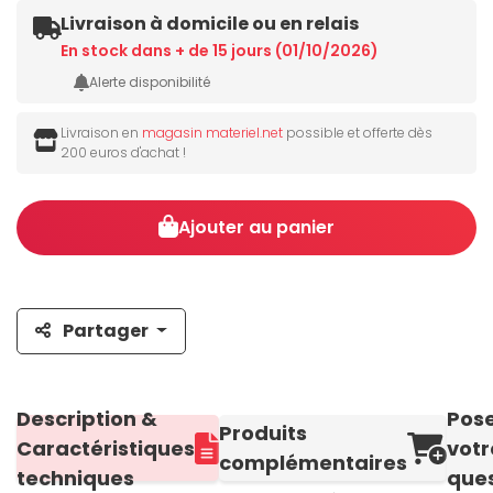
Livraison à domicile ou en relais
En stock dans + de 15 jours (01/10/2026)
Alerte disponibilité
Livraison en
magasin materiel.net
possible et offerte dès
200 euros d'achat !
Ajouter au panier
Partager
Description &
Pos
Produits
Caractéristiques
votr
complémentaires
techniques
ques