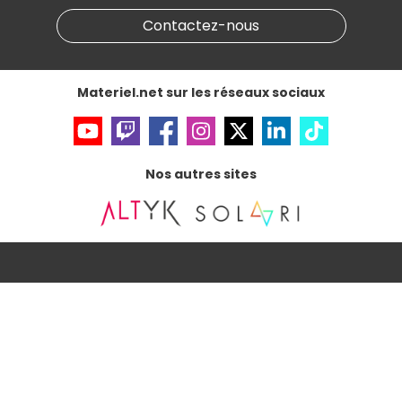
Marketplace
Partenariat & Sponsoring
Informations légales
Contactez-nous
Données personnelles
et
cookies
Gérer vos cookies
Accessibilité : non conforme
Materiel.net sur les réseaux sociaux
Nos autres sites