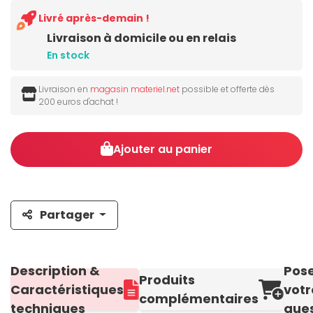
Livré après-demain !
Livraison à domicile ou en relais
En stock
Livraison en
magasin materiel.net
possible et offerte dès
200 euros d'achat !
Ajouter au panier
Partager
Description &
Pos
Produits
Caractéristiques
votr
complémentaires
techniques
ques