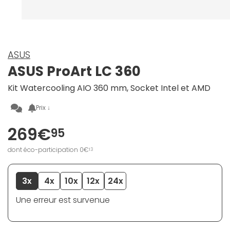
ASUS
ASUS ProArt LC 360
Kit Watercooling AIO 360 mm, Socket Intel et AMD
Prix ↓
269€
95
dont éco-participation 0€
13
3x
4x
10x
12x
24x
Une erreur est survenue