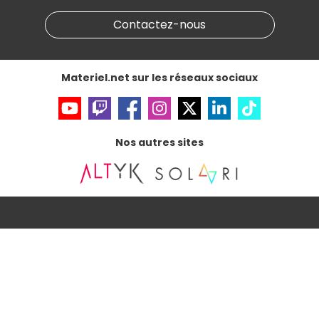
Marketplace
Partenariat & Sponsoring
Informations légales
Contactez-nous
Données personnelles
et
cookies
Gérer vos cookies
Accessibilité : non conforme
Materiel.net sur les réseaux sociaux
Nos autres sites