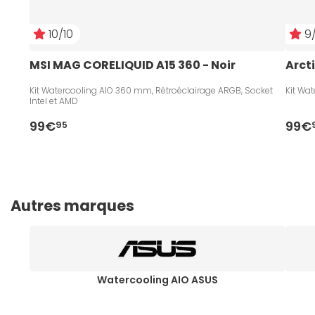
10/10
9/
MSI MAG CORELIQUID A15 360 - Noir
Arcti
Kit Watercooling AIO 360 mm, Rétroéclairage ARGB, Socket
Kit Wa
Intel et AMD
99€
99€
95
Autres marques
Watercooling AIO ASUS