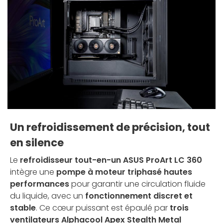
Un refroidissement de précision, tout
en silence
Le
refroidisseur tout-en-un ASUS ProArt LC 360
intègre une
pompe à moteur triphasé hautes
performances
pour garantir une circulation fluide
du liquide, avec un
fonctionnement discret et
stable
. Ce cœur puissant est épaulé par
trois
ventilateurs Alphacool Apex Stealth Metal