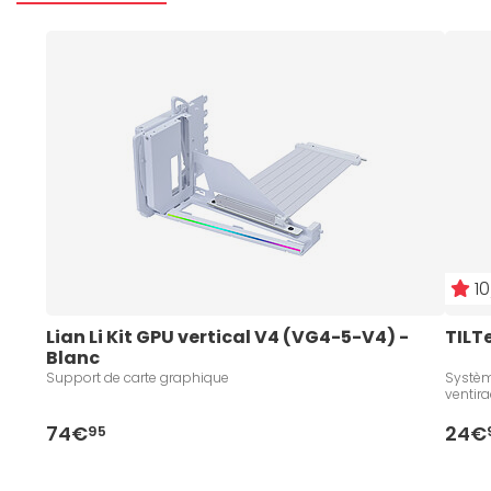
10
Lian Li Kit GPU vertical V4 (VG4-5-V4) - 
TILT
Blanc
Support de carte graphique
Systèm
ventir
74€
24€
95