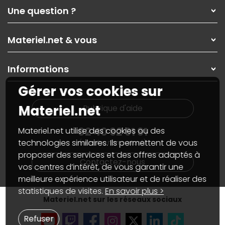
Qui sommes-nous ?
Une question ?
Nos services
Les magasins Materiel.net
Rubrique d'aide / FAQ
Nos solutions pour les pros
Materiel.net & vous
Paiement, livraison
Contactez-nous
Garanties
,
Pack Zen
On répare votre PC portable
SAV, demander un retour
Informations
On rachète votre carte graphique
Informations
PC sur mesure : Votre RDV personnalisé
Guides d'achats et tutoriels
Gérer vos cookies sur
Plan du site
Notre démarche écologique
Nos marques
Materiel.net recrute
Materiel.net
Rubrique d'aide
Conditions générales de vente
Notre programme d'affiliation
Marketplace
Partenariat & Sponsoring
02 40 92 91 91
Materiel.net utilise des cookies ou des
Informations légales
technologies similaires. Ils permettent de vous
(numéro non surtaxé)
Données personnelles
et
cookies
proposer des services et des offres adaptés à
Gérer vos cookies
Contactez-nous
Accessibilité : non conforme
vos centres d’intérêt, de vous garantir une
meilleure expérience utilisateur et de réaliser des
statistiques de visites.
En savoir plus >
Materiel.net sur les réseaux sociaux
Refuser