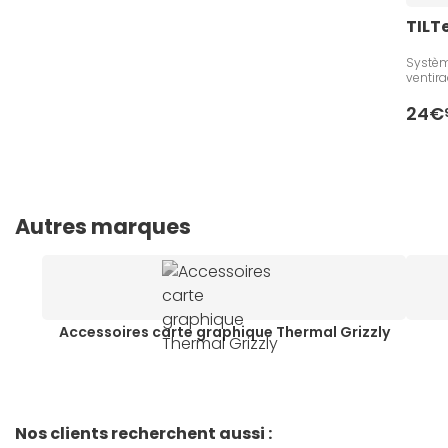
TILT
Systèm
ventir
24€
Autres marques
Accessoires carte graphique Thermal Grizzly
Nos clients recherchent aussi :