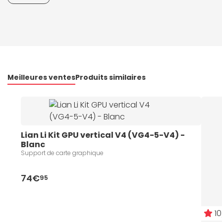
Meilleures ventes
Produits similaires
Lian Li Kit GPU vertical V4 (VG4-5-V4) - 
Blanc
Support de carte graphique
74€
95
10