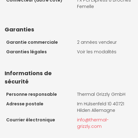
Connecteur (autre coté)
1 X
PCI Express 8 Broches
Femelle
Garanties
Garantie commerciale
2 années vendeur
Garanties légales
Voir les modalités
Informations de
sécurité
Personne responsable
Thermal Grizzly GmbH
Adresse postale
Im Hülsenfeld 10 40721
Hilden Allemagne
Courrier électronique
info@thermal-
grizzly.com