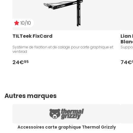
10/10
TILTeek FixCard
Lian 
Blan
Système de fixation et de calage pour carte graphique et
Suppor
ventirad
24€
74€
95
Autres marques
Accessoires carte graphique Thermal Grizzly