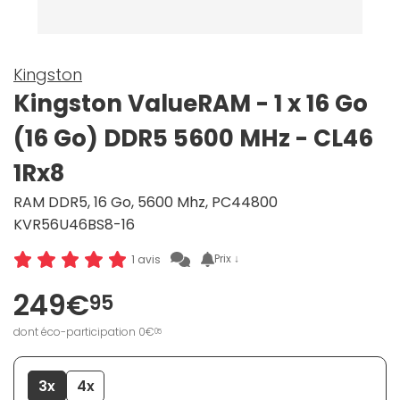
Kingston
Kingston ValueRAM - 1 x 16 Go
(16 Go) DDR5 5600 MHz - CL46
1Rx8
RAM DDR5, 16 Go, 5600 Mhz, PC44800
KVR56U46BS8-16
Prix ↓
1 avis
249€
95
dont éco-participation 0€
05
3x
4x