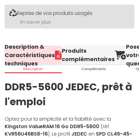
Reprise de vos produits usagés
En savoir plus
Description &
Pos
Produits
Caractéristiques
votr
complémentaires
techniques
ques
Description
Compléments
Q
DDR5-5600 JEDEC, prêt à
l'emploi
Optez pour la simplicité et la fiabilité avec la
Kingston ValueRAM 16 Go DDR5-5600
(réf.
KVR56U46BS8-16
). Le profil
JEDEC
en
SPD CL46-45-