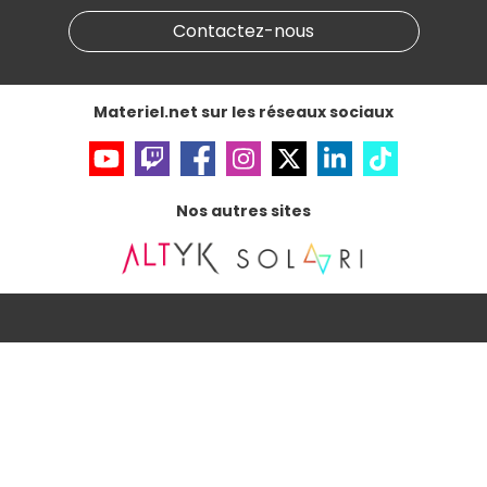
Partenariat & Sponsoring
Informations légales
Contactez-nous
Données personnelles
et
cookies
Gérer vos cookies
Accessibilité : non conforme
Materiel.net sur les réseaux sociaux
Nos autres sites