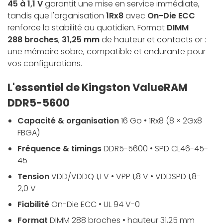
45 à 1,1 V
garantit une mise en service immédiate,
tandis que l'organisation
1Rx8
avec
On-Die ECC
renforce la stabilité au quotidien. Format
DIMM
288 broches
,
31,25 mm
de hauteur et contacts or :
une mémoire sobre, compatible et endurante pour
vos configurations.
L'essentiel de Kingston ValueRAM
DDR5-5600
Capacité & organisation
16 Go • 1Rx8 (8 × 2Gx8
FBGA)
Fréquence & timings
DDR5-5600 • SPD CL46-45-
45
Tension
VDD/VDDQ 1,1 V • VPP 1,8 V • VDDSPD 1,8-
2,0 V
Fiabilité
On-Die ECC • UL 94 V-0
Format
DIMM 288 broches • hauteur 31,25 mm