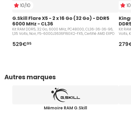
10/10
10
G.Skill Flare X5 - 2 x 16 Go (32 Go) - DDR5 
Kings
6000 MHz - CL36
DDR5
Kit RAM DDR5, 32 Go, 6000 MHz, PC48000, CL36-36-36-96,
Kit RA
1,35 Volts, Noir, F5-6000J3636F16GX2-FX5, Certifié AMD EXPO
Volts,
529€
279
95
Autres marques
Mémoire RAM G.Skill