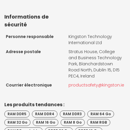
Informations de
sécurité
Personne responsable
Kingston Technology
International Ltd
Adresse postale
Stratus House, College
and Business Technology
Park, Blanchardstown
Road North, Dublin 15, D15
PEC4, Ireland
Courrier électronique
productsafety@kingston.ie
Les produits tendances :
RAM DDR5
RAM DDR4
RAM DDR3
RAM 64 Go
RAM 32 Go
RAM 16 Go
RAM 8 Go
RAM RGB