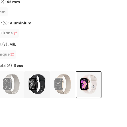
(2) :
42 mm
 mm
r (2) :
Aluminium
Titane
t (3) :
M/L
nique
let (6) :
Rose