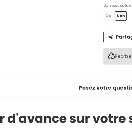
Données cellulai
 photo
Oui
Non
r la galerie
Parta
Reprise
Posez votre questi
 d'avance sur votre 