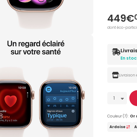
449€
dont éco-partic
Livrai
En stoc
Livraison
Quantité
1
Couleur (7) :
Or 
Ardoise
A