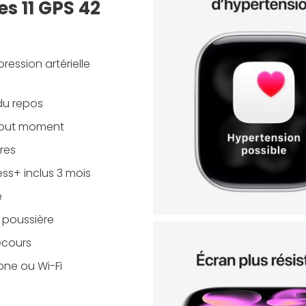
es 11 GPS 42
pression artérielle
 du repos
tout moment
ures
ss+ inclus 3 mois
e
a poussière
ecours
one ou Wi-Fi