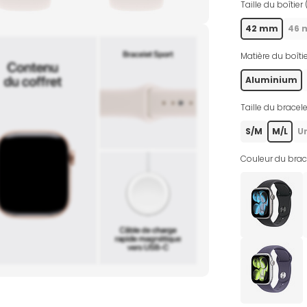
Taille du boîtier 
42 mm
46
Matière du boîtie
Aluminium
Taille du bracele
S/M
M/L
U
Couleur du brace