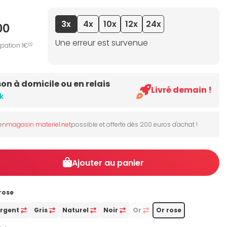
3x
4x
10x
12x
24x
00
Une erreur est survenue
ipation 1€
02
son à domicile ou en relais
Livré demain !
k
 en
magasin materiel.net
possible et offerte dès 200 euros d'achat !
Ajouter au panier
rose
rgent
Gris
Naturel
Noir
Or
Or rose