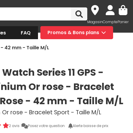
Magasin
Compte
Panier
des
FAQ
Promos & Bons plans
 - 42 mm - Taille M/L
 Watch Series 11 GPS -
nium Or rose - Bracelet
 Rose - 42 mm - Taille M/L
Or rose - Bracelet Sport - Taille M/L
2 avis
Posez votre question
Alerte baisse de prix