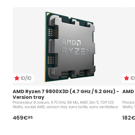
10/10
10
AMD Ryzen 7 9800X3D (4.7 GHz / 5.2 GHz) - 
AMD 
Version tray
Processeur 8 coeurs, 4.70 GHz, 96 Mo, AMD Zen 5, TDP 120
Process
Watts, socket AM5, version tray sans boîte, sans ventilateur
Watts, 
469€
182
95