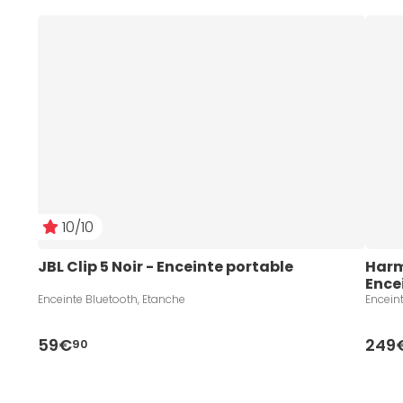
10/10
JBL Clip 5 Noir - Enceinte portable
Harm
Ence
Enceinte Bluetooth, Etanche
Encein
59€
249
90