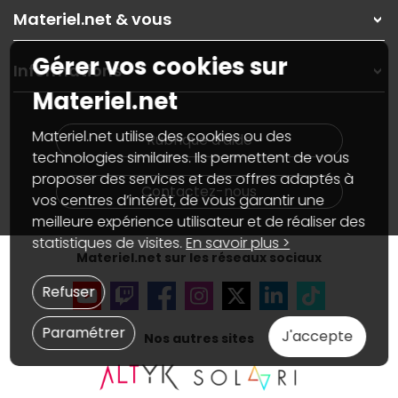
Rubrique d'aide / FAQ
Nos solutions pour les pros
Materiel.net & vous
Paiement, livraison
Contactez-nous
Garanties
,
Pack Zen
On répare votre PC portable
Gérer vos cookies sur
SAV, demander un retour
Informations
On rachète votre carte graphique
Informations
Materiel.net
PC sur mesure : Votre RDV personnalisé
Guides d'achats et tutoriels
Plan du site
Notre démarche écologique
Nos marques
Materiel.net recrute
Materiel.net utilise des cookies ou des
Rubrique d'aide
Conditions générales de vente
Notre programme d'affiliation
technologies similaires. Ils permettent de vous
Marketplace
Partenariat & Sponsoring
proposer des services et des offres adaptés à
Informations légales
Contactez-nous
vos centres d’intérêt, de vous garantir une
Données personnelles
et
cookies
meilleure expérience utilisateur et de réaliser des
Gérer vos cookies
Accessibilité : non conforme
statistiques de visites.
En savoir plus >
Materiel.net sur les réseaux sociaux
Refuser
Paramétrer
J'accepte
Nos autres sites