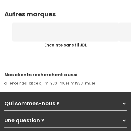
Autres marques
Enceinte sans fil JBL
Nos clients recherchent aussi :
dj
enceintes
kit de dj
m 1930
muse m 1938
muse
Qui sommes-nous ?
Qui sommes-nous ?
Une question ?
Nos services
Les magasins Materiel.net