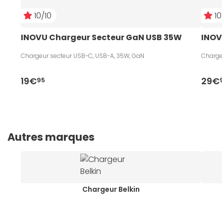
10/10
10
INOVU Chargeur Secteur GaN USB 35W 
INOV
Chargeur secteur USB-C, USB-A, 35W, GaN
Charge
19€
29€
95
Autres marques
Chargeur Belkin