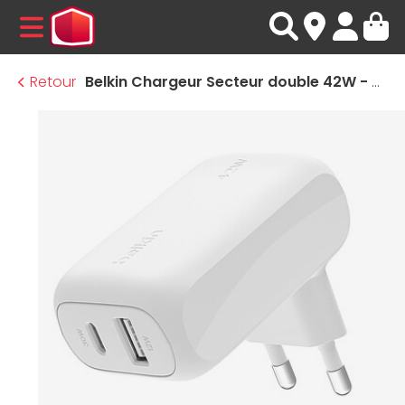
MENU
Retour
Belkin Chargeur Secteur double 42W - USB-C + USB-A (30W + 12W)