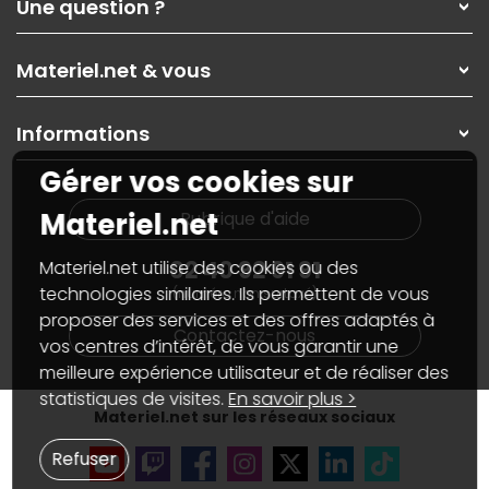
Une question ?
Nos services
Les magasins Materiel.net
Rubrique d'aide / FAQ
Nos solutions pour les pros
Materiel.net & vous
Paiement, livraison
Contactez-nous
Garanties
,
Pack Zen
On répare votre PC portable
SAV, demander un retour
Informations
On rachète votre carte graphique
Informations
PC sur mesure : Votre RDV personnalisé
Guides d'achats et tutoriels
Gérer vos cookies sur
Plan du site
Notre démarche écologique
Nos marques
Materiel.net recrute
Materiel.net
Rubrique d'aide
Conditions générales de vente
Notre programme d'affiliation
Marketplace
Partenariat & Sponsoring
02 40 92 91 91
Materiel.net utilise des cookies ou des
Informations légales
technologies similaires. Ils permettent de vous
(numéro non surtaxé)
Données personnelles
et
cookies
proposer des services et des offres adaptés à
Gérer vos cookies
Contactez-nous
Accessibilité : non conforme
vos centres d’intérêt, de vous garantir une
meilleure expérience utilisateur et de réaliser des
statistiques de visites.
En savoir plus >
Materiel.net sur les réseaux sociaux
Refuser