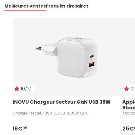
Meilleures ventes
Produits similaires
10/10
10
INOVU Chargeur Secteur GaN USB 35W 
Appl
Blan
Chargeur secteur USB-C, USB-A, 35W, GaN
Adapta
19€
25€
95