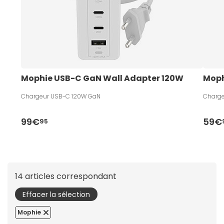
Mophie USB-C GaN Wall Adapter 120W
Moph
Chargeur USB-C 120W GaN
Charg
99€
59€
95
14 articles correspondant
Effacer la sélection
Mophie