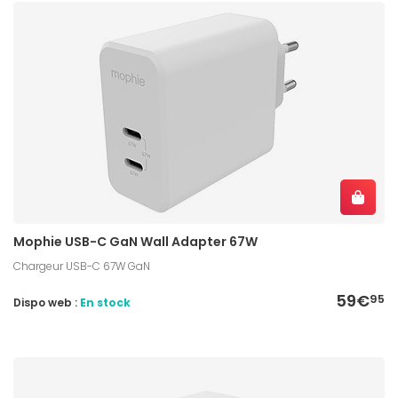
Mophie USB-C GaN Wall Adapter 67W
Chargeur USB-C 67W GaN
59€
95
Dispo web :
En stock