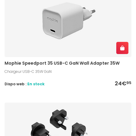
Mophie Speedport 35 USB-C GaN Wall Adapter 35W
Chargeur USB-C 35W GaN
24€
95
Dispo web :
En stock