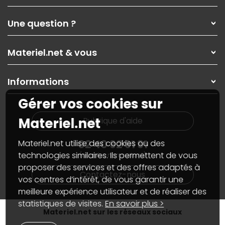
Qui sommes-nous ?
Une question ?
Nos services
Les magasins Materiel.net
Rubrique d'aide / FAQ
Nos solutions pour les pros
Materiel.net & vous
Paiement, livraison
Contactez-nous
Garanties
,
Pack Zen
On répare votre PC portable
SAV, demander un retour
Informations
On rachète votre carte graphique
Informations
PC sur mesure : Votre RDV personnalisé
Guides d'achats et tutoriels
Gérer vos cookies sur
Plan du site
Notre démarche écologique
Nos marques
Materiel.net recrute
Materiel.net
Rubrique d'aide
Conditions générales de vente
Notre programme d'affiliation
Marketplace
Partenariat & Sponsoring
02 40 92 91 91
Materiel.net utilise des cookies ou des
Informations légales
technologies similaires. Ils permettent de vous
(numéro non surtaxé)
Données personnelles
et
cookies
proposer des services et des offres adaptés à
Gérer vos cookies
Contactez-nous
Accessibilité : non conforme
vos centres d’intérêt, de vous garantir une
meilleure expérience utilisateur et de réaliser des
statistiques de visites.
En savoir plus >
Materiel.net sur les réseaux sociaux