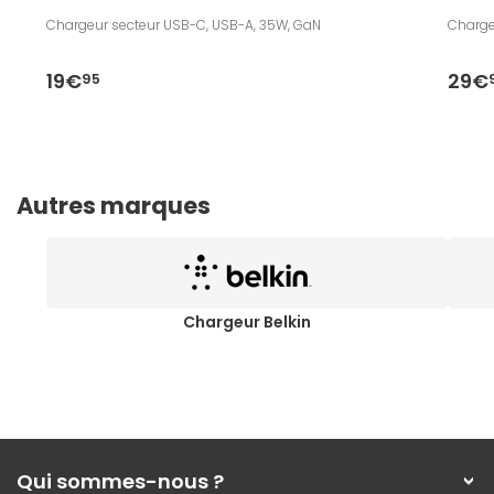
Chargeur secteur USB-C, USB-A, 35W, GaN
Charge
19€
29€
95
Autres marques
Chargeur Belkin
Qui sommes-nous ?