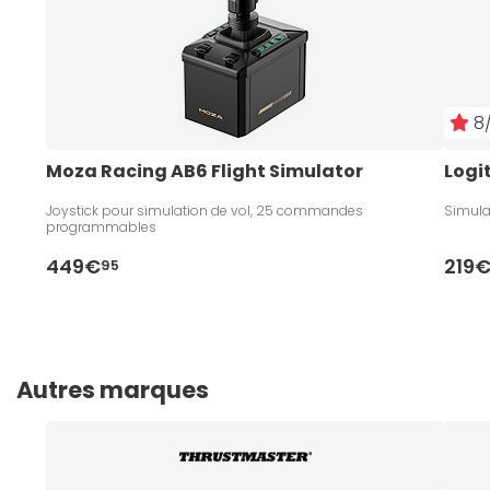
8/
Moza Racing AB6 Flight Simulator
Logi
Joystick pour simulation de vol, 25 commandes
Simulat
programmables
449€
219
95
Autres marques