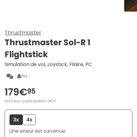
Thrustmaster
Thrustmaster Sol-R 1
Flightstick
Simulation de vol, Joystick, Filaire, PC
Prix ↓
179€
95
dont éco-participation 0€
26
3x
4x
Une erreur est survenue