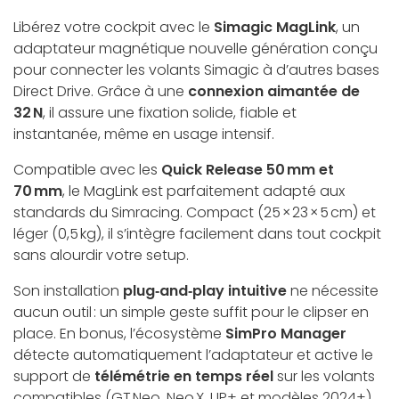
Libérez votre cockpit avec le
Simagic MagLink
, un
adaptateur magnétique nouvelle génération conçu
pour connecter les volants Simagic à d’autres bases
Direct Drive. Grâce à une
connexion aimantée de
32 N
, il assure une fixation solide, fiable et
instantanée, même en usage intensif.
Compatible avec les
Quick Release 50 mm et
70 mm
, le MagLink est parfaitement adapté aux
standards du Simracing. Compact (25 × 23 × 5 cm) et
léger (0,5 kg), il s’intègre facilement dans tout cockpit
sans alourdir votre setup.
Son installation
plug‑and‑play intuitive
ne nécessite
aucun outil : un simple geste suffit pour le clipser en
place. En bonus, l’écosystème
SimPro Manager
détecte automatiquement l’adaptateur et active le
support de
télémétrie en temps réel
sur les volants
compatibles (GT Neo, Neo X, UP+ et modèles 2024+).