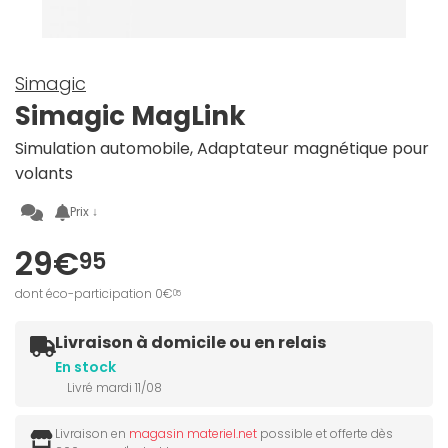
Simagic
Simagic MagLink
Simulation automobile, Adaptateur magnétique pour
volants
Prix ↓
29€
95
dont éco-participation 0€
05
Livraison à domicile ou en relais
En stock
Livré mardi 11/08
Livraison en
magasin materiel.net
possible et offerte dès