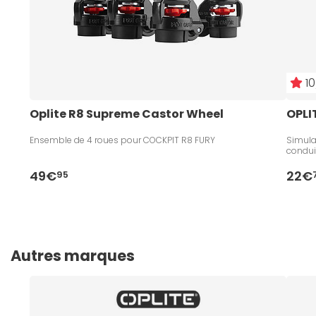
10
Oplite R8 Supreme Castor Wheel
OPLIT
Ensemble de 4 roues pour COCKPIT R8 FURY
Simula
condui
49€
22€
95
Autres marques