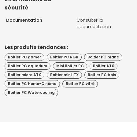
sécurité
Documentation
Consulter la
documentation
Les produits tendances :
Boitier PC gamer
Boitier PC RGB
Boitier PC blanc
Boitier PC aquarium
Mini Boitier PC
Boitier ATX
Boitier micro ATX
Boitier mini ITX
Boitier PC bois
Boitier PC Home-Cinéma
Boitier PC vitré
Boitier PC Watercooling