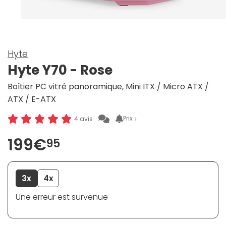
Hyte
Hyte Y70 - Rose
Boîtier PC vitré panoramique, Mini ITX / Micro ATX /
ATX / E-ATX
Prix ↓
4 avis
199€
95
3x
4x
Une erreur est survenue