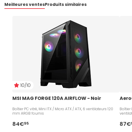
Meilleures ventes
Produits similaires
10/10
MSI MAG FORGE 120A AIRFLOW - Noir
Aero
Boîtier PC vitré, Mini ITX / Micro ATX / ATX, 6 ventilateurs 120
Boîtier
mm ARGB fournis
ventil
84€
87€
95