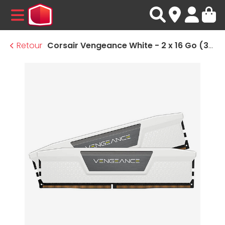
MENU
Retour
Corsair Vengeance White - 2 x 16 Go (32 Go) - DDR5 6000 MHz - CL36