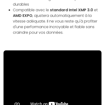
durables
Compatible avec le
standard Intel XMP 3.0
et
AMD EXPO
, ajustera automatiquement à la
vitesse adéquate. Il ne vous reste qu'à profiter
d'une performance incroyable et fiable sans
craindre pour vos données.