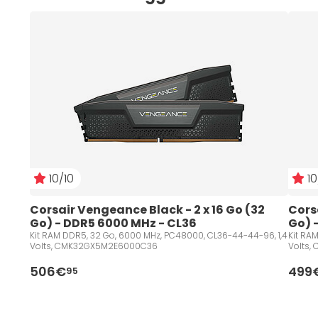
10/10
10
Corsair Vengeance Black - 2 x 16 Go (32 
Corsa
Go) - DDR5 6000 MHz - CL36
Go) 
Kit RAM DDR5, 32 Go, 6000 MHz, PC48000, CL36-44-44-96, 1,4
Kit RA
Volts, CMK32GX5M2E6000C36
Volts
506€
499
95