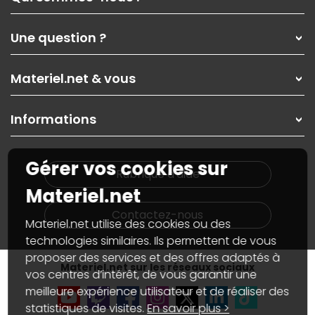
Qui sommes-nous ?
Une question ?
Nos services
Les magasins Materiel.net
Rubrique d'aide / FAQ
Nos solutions pour les pros
Materiel.net & vous
Paiement, livraison
Contactez-nous
Garanties
,
Pack Zen
On répare votre PC portable
SAV, demander un retour
Informations
On rachète votre carte graphique
Informations
PC sur mesure : Votre RDV personnalisé
Guides d'achats et tutoriels
Plan du site
Notre démarche écologique
Gérer vos cookies sur
Nos marques
Materiel.net recrute
Rubrique d'aide
Conditions générales de vente
Notre programme d'affiliation
Materiel.net
Marketplace
Partenariat & Sponsoring
Informations légales
Contactez-nous
Materiel.net utilise des cookies ou des
Données personnelles
et
cookies
Gérer vos cookies
technologies similaires. Ils permettent de vous
Accessibilité : non conforme
proposer des services et des offres adaptés à
Materiel.net sur les réseaux sociaux
vos centres d’intérêt, de vous garantir une
meilleure expérience utilisateur et de réaliser des
statistiques de visites.
En savoir plus >