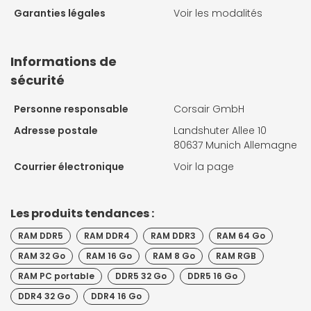
Garanties légales
Voir les modalités
Informations de
sécurité
Personne responsable
Corsair GmbH
Adresse postale
Landshuter Allee 10
80637 Munich Allemagne
Courrier électronique
Voir la page
Les produits tendances :
RAM DDR5
RAM DDR4
RAM DDR3
RAM 64 Go
RAM 32 Go
RAM 16 Go
RAM 8 Go
RAM RGB
RAM PC portable
DDR5 32 Go
DDR5 16 Go
DDR4 32 Go
DDR4 16 Go