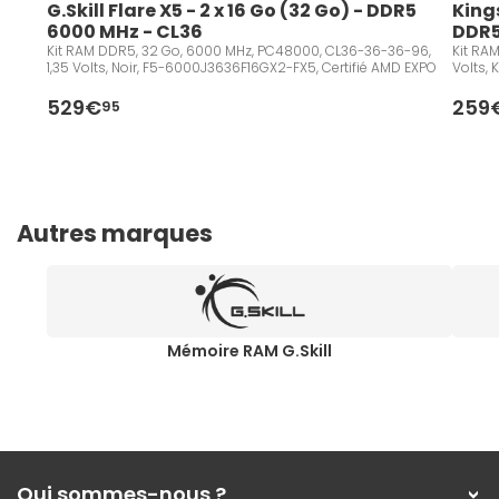
G.Skill Flare X5 - 2 x 16 Go (32 Go) - DDR5 
Kings
6000 MHz - CL36
DDR5
Kit RAM DDR5, 32 Go, 6000 MHz, PC48000, CL36-36-36-96,
Kit RA
1,35 Volts, Noir, F5-6000J3636F16GX2-FX5, Certifié AMD EXPO
Volts,
529€
259
95
Autres marques
Mémoire RAM G.Skill
Qui sommes-nous ?