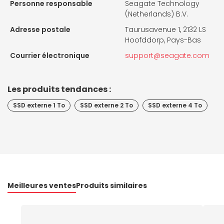
Personne responsable
Seagate Technology
(Netherlands) B.V.
Adresse postale
Taurusavenue 1, 2132 LS
Hoofddorp, Pays-Bas
Courrier électronique
support@seagate.com
Les produits tendances :
SSD externe 1 To
SSD externe 2 To
SSD externe 4 To
Meilleures ventes
Produits similaires