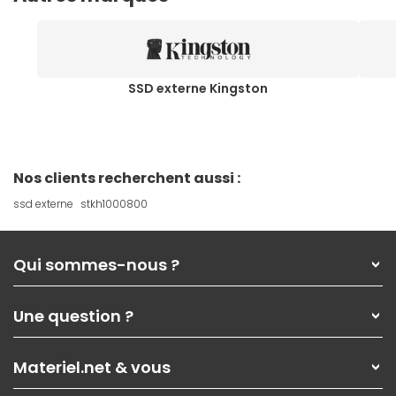
SSD externe Kingston
Nos clients recherchent aussi :
ssd externe
stkh1000800
Qui sommes-nous ?
Qui sommes-nous ?
Une question ?
Nos services
Les magasins Materiel.net
Rubrique d'aide / FAQ
Nos solutions pour les pros
Materiel.net & vous
Paiement, livraison
Contactez-nous
Garanties
,
Pack Zen