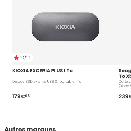
10/10
KIOXIA EXCERIA PLUS 1 To
Seag
To X
Disque SSD externe USB 3.1 portable 1 To
Carte d
(Xbox 
179€
239
95
Autres marques