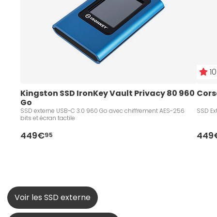
10
Kingston SSD IronKey Vault Privacy 80 960 
Cors
Go
SSD externe USB-C 3.0 960 Go avec chiffrement AES-256
SSD Ext
bits et écran tactile
449€
449
95
Voir les SSD externe