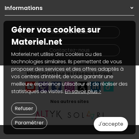
On répare votre PC portable
SAV, demander un retour
Informations
On rachète votre carte graphique
Informations
PC sur mesure : Votre RDV personnalisé
Guides d'achats et tutoriels
Plan du site
Notre démarche écologique
Gérer vos cookies sur
Nos marques
Materiel.net recrute
Rubrique d'aide
Conditions générales de vente
Notre programme d'affiliation
Materiel.net
Marketplace
Partenariat & Sponsoring
Informations légales
Contactez-nous
Materiel.net utilise des cookies ou des
Données personnelles
et
cookies
Gérer vos cookies
technologies similaires. Ils permettent de vous
Accessibilité : non conforme
proposer des services et des offres adaptés à
Materiel.net sur les réseaux sociaux
vos centres d’intérêt, de vous garantir une
meilleure expérience utilisateur et de réaliser des
statistiques de visites.
En savoir plus >
Nos autres sites
Refuser
Paramétrer
J'accepte